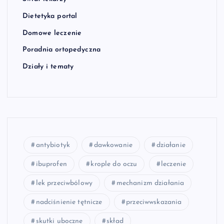
Dietetyka portal
Domowe leczenie
Poradnia ortopedyczna
Działy i tematy
antybiotyk
dawkowanie
działanie
ibuprofen
krople do oczu
leczenie
lek przeciwbólowy
mechanizm działania
nadciśnienie tętnicze
przeciwwskazania
skutki uboczne
skład