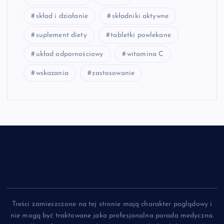
skład i działanie
składniki aktywne
suplement diety
tabletki powlekane
układ odpornościowy
witamina C
wskazania
zastosowanie
Treści zamieszczone na tej stronie mają charakter poglądowy i
nie mogą być traktowane jako profesjonalna porada medyczna.