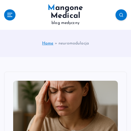
S
Mangone
k
Medical
i
blog medyczny
p
t
o
c
Home
»
neuromodulacja
o
n
t
e
n
t