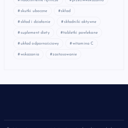
nadciśnienie tętnicze
przeciwwskazania
skutki uboczne
skład
skład i działanie
składniki aktywne
suplement diety
tabletki powlekane
układ odpornościowy
witamina C
wskazania
zastosowanie