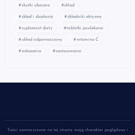
skutki uboczne
skład
skład i działanie
składniki aktywne
suplement diety
tabletki powlekane
układ odpornościowy
witamina C
wskazania
zastosowanie
Treści zamieszczone na tej stronie mają charakter poglądowy i