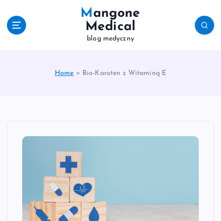
S
Mangone
k
Medical
i
blog medyczny
p
t
o
c
Home
»
Bio-Karoten z Witaminą E
o
n
t
e
n
t