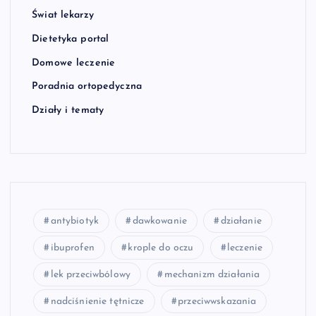
Świat lekarzy
Dietetyka portal
Domowe leczenie
Poradnia ortopedyczna
Działy i tematy
antybiotyk
dawkowanie
działanie
ibuprofen
krople do oczu
leczenie
lek przeciwbólowy
mechanizm działania
nadciśnienie tętnicze
przeciwwskazania