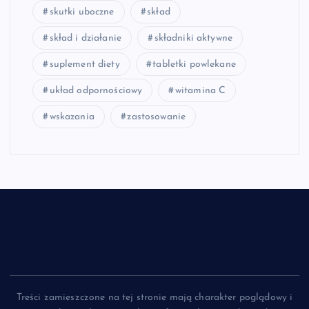
skutki uboczne
skład
skład i działanie
składniki aktywne
suplement diety
tabletki powlekane
układ odpornościowy
witamina C
wskazania
zastosowanie
Treści zamieszczone na tej stronie mają charakter poglądowy i