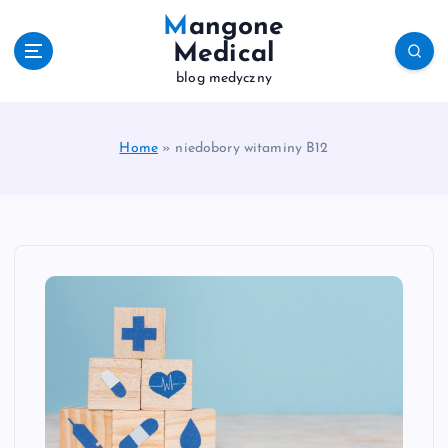
S
Mangone
k
Medical
i
blog medyczny
p
t
o
c
Home
»
niedobory witaminy B12
o
n
t
e
n
t