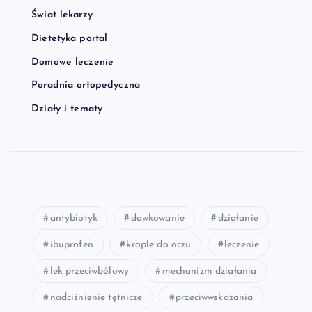
Świat lekarzy
Dietetyka portal
Domowe leczenie
Poradnia ortopedyczna
Działy i tematy
antybiotyk
dawkowanie
działanie
ibuprofen
krople do oczu
leczenie
lek przeciwbólowy
mechanizm działania
nadciśnienie tętnicze
przeciwwskazania