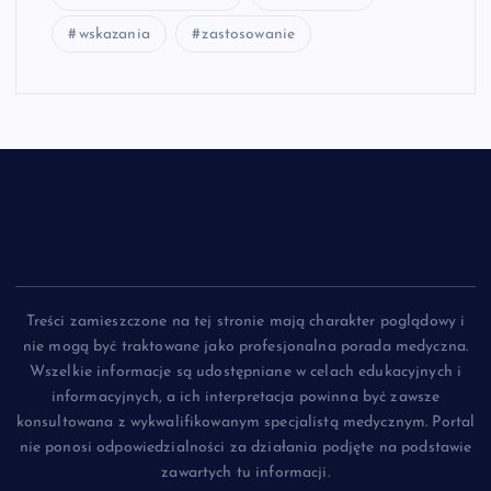
wskazania
zastosowanie
Treści zamieszczone na tej stronie mają charakter poglądowy i
nie mogą być traktowane jako profesjonalna porada medyczna.
Wszelkie informacje są udostępniane w celach edukacyjnych i
informacyjnych, a ich interpretacja powinna być zawsze
konsultowana z wykwalifikowanym specjalistą medycznym. Portal
nie ponosi odpowiedzialności za działania podjęte na podstawie
zawartych tu informacji.