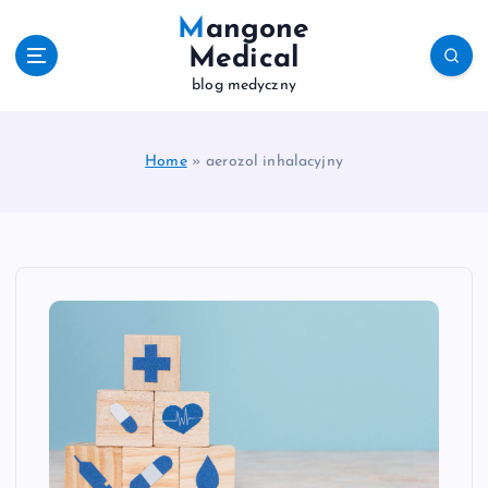
S
Mangone
k
Medical
i
blog medyczny
p
t
o
c
Home
»
aerozol inhalacyjny
o
n
t
e
n
t