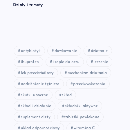
Działy i tematy
antybiotyk
dawkowanie
działanie
ibuprofen
krople do oczu
leczenie
lek przeciwbólowy
mechanizm działania
nadciśnienie tętnicze
przeciwwskazania
skutki uboczne
skład
skład i działanie
składniki aktywne
suplement diety
tabletki powlekane
układ odpornościowy
witamina C