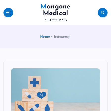
S
Mangone
k
Medical
i
blog medyczny
p
t
o
c
Home
»
betaxomyl
o
n
t
e
n
t