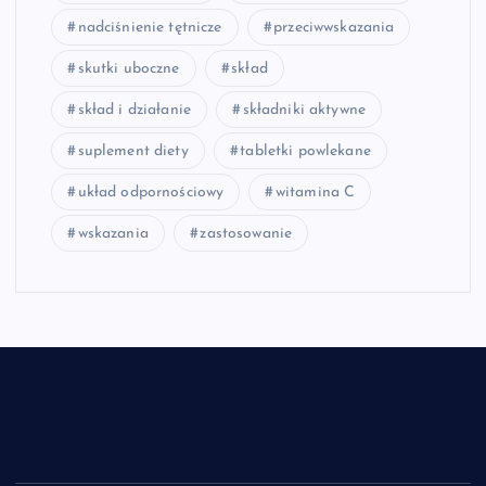
nadciśnienie tętnicze
przeciwwskazania
skutki uboczne
skład
skład i działanie
składniki aktywne
suplement diety
tabletki powlekane
układ odpornościowy
witamina C
wskazania
zastosowanie