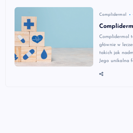
Complidermol
Complidermo
Complidermol to
głównie w lecz
takich jak nad
Jego unikalna 