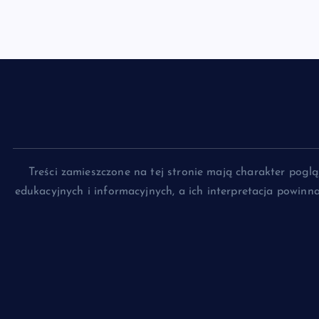
Treści zamieszczone na tej stronie mają charakter pog
edukacyjnych i informacyjnych, a ich interpretacja powin