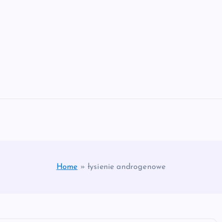
Home
»
łysienie androgenowe