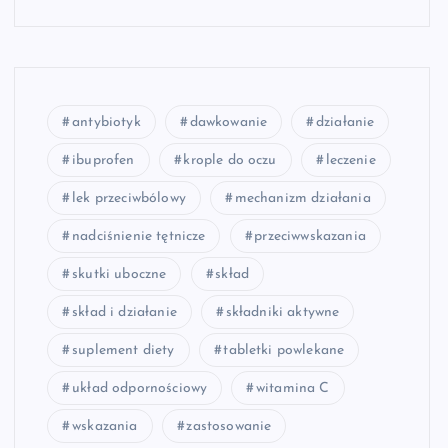
antybiotyk
dawkowanie
działanie
ibuprofen
krople do oczu
leczenie
lek przeciwbólowy
mechanizm działania
nadciśnienie tętnicze
przeciwwskazania
skutki uboczne
skład
skład i działanie
składniki aktywne
suplement diety
tabletki powlekane
układ odpornościowy
witamina C
wskazania
zastosowanie