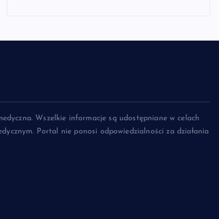
medyczna. Wszelkie informacje są udostępniane w celach
dycznym. Portal nie ponosi odpowiedzialności za działania