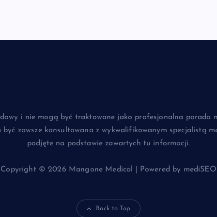
lądowy i nie mogą być traktowane jako profesjonalna porada 
na być zawsze konsultowana z wykwalifikowanym specjalistą me
podjęte na podstawie zawartych tu informacji.
Copyright © 2026 Mangone Medical | Powered by mediSEO
Back to Top