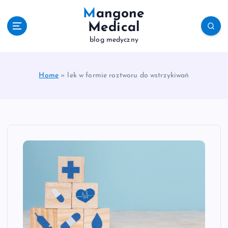
S
Mangone
k
Medical
i
blog medyczny
p
t
o
c
Home
»
lek w formie roztworu do wstrzykiwań
o
n
t
e
n
t