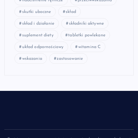
nadciśnienie tętnicze
przeciwwskazania
skutki uboczne
skład
skład i działanie
składniki aktywne
suplement diety
tabletki powlekane
układ odpornościowy
witamina C
wskazania
zastosowanie