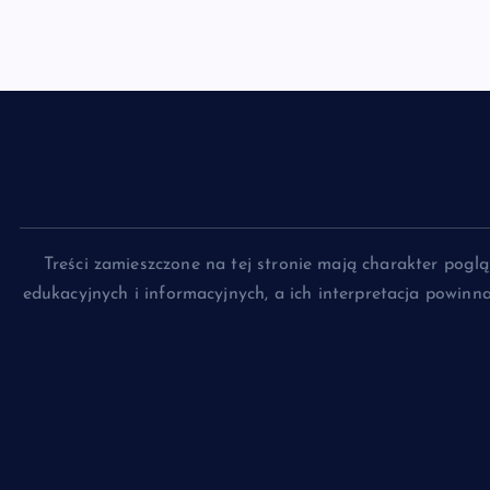
Treści zamieszczone na tej stronie mają charakter pog
edukacyjnych i informacyjnych, a ich interpretacja powin