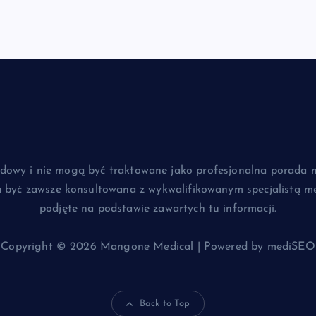
lądowy i nie mogą być traktowane jako profesjonalna porada 
na być zawsze konsultowana z wykwalifikowanym specjalistą me
podjęte na podstawie zawartych tu informacji.
Copyright © 2026 Mangone Medical | Powered by mediSEO
Back to Top