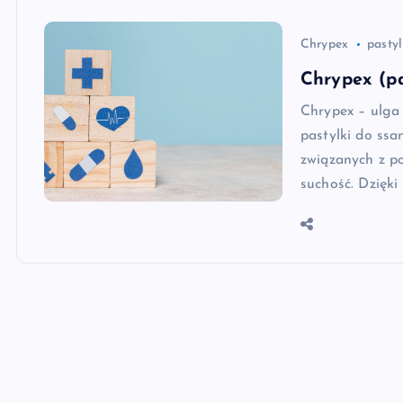
Chrypex
pastyl
Chrypex (pa
Chrypex – ulga
pastylki do ssa
związanych z po
suchość. Dzięki