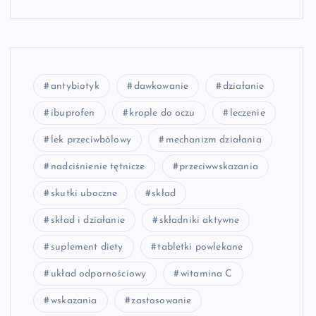
antybiotyk
dawkowanie
działanie
ibuprofen
krople do oczu
leczenie
lek przeciwbólowy
mechanizm działania
nadciśnienie tętnicze
przeciwwskazania
skutki uboczne
skład
skład i działanie
składniki aktywne
suplement diety
tabletki powlekane
układ odpornościowy
witamina C
wskazania
zastosowanie