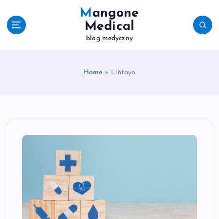
S
Mangone
k
Medical
i
blog medyczny
p
t
o
c
Home
»
Libtayo
o
n
t
e
n
t