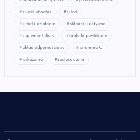
nadciśnienie tętnicze
przeciwwskazania
skutki uboczne
skład
skład i działanie
składniki aktywne
suplement diety
tabletki powlekane
układ odpornościowy
witamina C
wskazania
zastosowanie