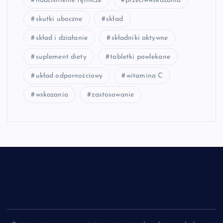
nadciśnienie tętnicze
przeciwwskazania
skutki uboczne
skład
skład i działanie
składniki aktywne
suplement diety
tabletki powlekane
układ odpornościowy
witamina C
wskazania
zastosowanie