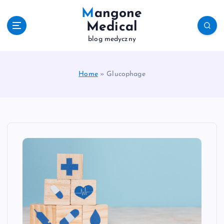
S
Mangone
k
Medical
i
blog medyczny
p
t
o
c
Home
»
Glucophage
o
n
t
e
n
t