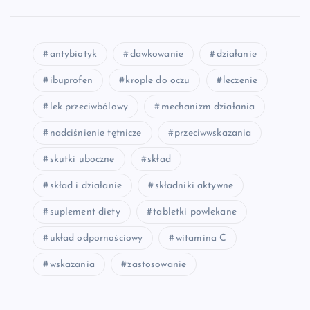
antybiotyk
dawkowanie
działanie
ibuprofen
krople do oczu
leczenie
lek przeciwbólowy
mechanizm działania
nadciśnienie tętnicze
przeciwwskazania
skutki uboczne
skład
skład i działanie
składniki aktywne
suplement diety
tabletki powlekane
układ odpornościowy
witamina C
wskazania
zastosowanie