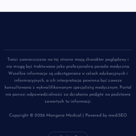
Treści zamieszczone na tej stronie mają charakter poglądowy i
nie mogą być traktowane jako profesjonalna porada medyczna.
Wszelkie informacje są udostępniane w celach edukacyjnych i
informacyjnych, a ich interpretacja powinna być zawsze
konsultowana z wykwalifikowanym specjalistą medycznym. Portal
nie ponosi odpowiedzialności za działania podjęte na podstawie
zawartych tu informacji.
Copyright © 2026 Mangone Medical | Powered by mediSEO