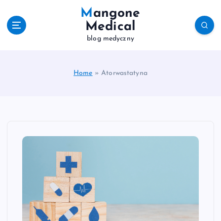
S
Mangone
k
Medical
i
blog medyczny
p
t
o
c
Home
»
Atorwastatyna
o
n
t
e
n
t