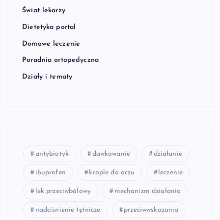
Świat lekarzy
Dietetyka portal
Domowe leczenie
Poradnia ortopedyczna
Działy i tematy
antybiotyk
dawkowanie
działanie
ibuprofen
krople do oczu
leczenie
lek przeciwbólowy
mechanizm działania
nadciśnienie tętnicze
przeciwwskazania