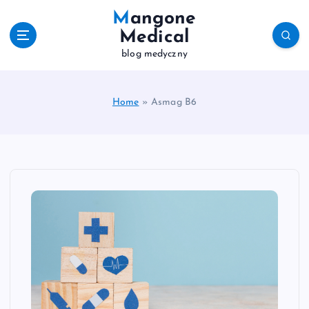
S
Mangone
k
Medical
i
blog medyczny
p
t
o
c
Home
»
Asmag B6
o
n
t
e
n
t