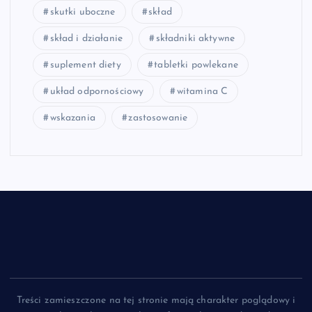
skutki uboczne
skład
skład i działanie
składniki aktywne
suplement diety
tabletki powlekane
układ odpornościowy
witamina C
wskazania
zastosowanie
Treści zamieszczone na tej stronie mają charakter poglądowy i