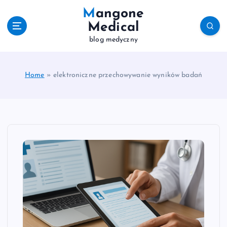
S
Mangone
k
Medical
i
blog medyczny
p
t
o
c
Home
»
elektroniczne przechowywanie wyników badań
o
n
t
e
n
t