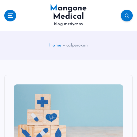
S
Mangone
k
Medical
i
blog medyczny
p
t
o
c
Home
»
calperoxen
o
n
t
e
n
t