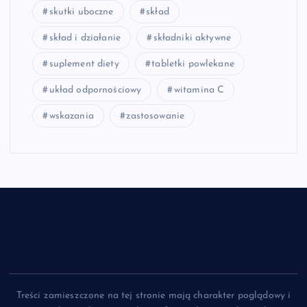
skutki uboczne
skład
skład i działanie
składniki aktywne
suplement diety
tabletki powlekane
układ odpornościowy
witamina C
wskazania
zastosowanie
Treści zamieszczone na tej stronie mają charakter poglądowy i