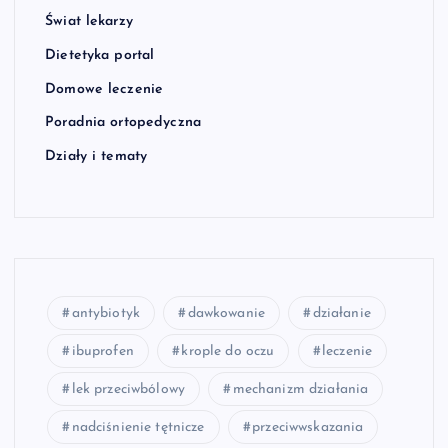
Świat lekarzy
Dietetyka portal
Domowe leczenie
Poradnia ortopedyczna
Działy i tematy
antybiotyk
dawkowanie
działanie
ibuprofen
krople do oczu
leczenie
lek przeciwbólowy
mechanizm działania
nadciśnienie tętnicze
przeciwwskazania