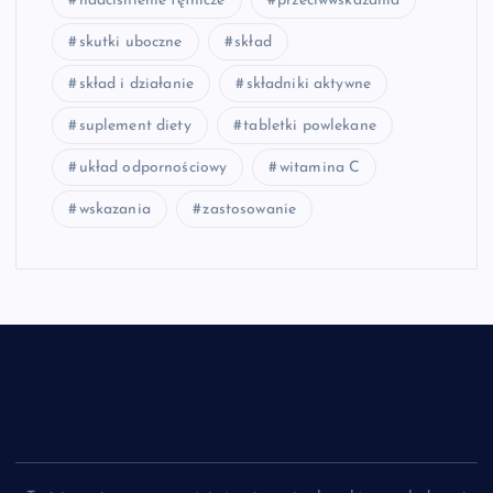
nadciśnienie tętnicze
przeciwwskazania
skutki uboczne
skład
skład i działanie
składniki aktywne
suplement diety
tabletki powlekane
układ odpornościowy
witamina C
wskazania
zastosowanie