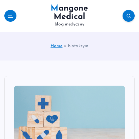
S
Mangone
k
Medical
i
blog medyczny
p
t
o
c
Home
»
biotaksym
o
n
t
e
n
t