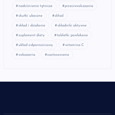
nadciśnienie tętnicze
przeciwwskazania
skutki uboczne
skład
skład i działanie
składniki aktywne
suplement diety
tabletki powlekane
układ odpornościowy
witamina C
wskazania
zastosowanie