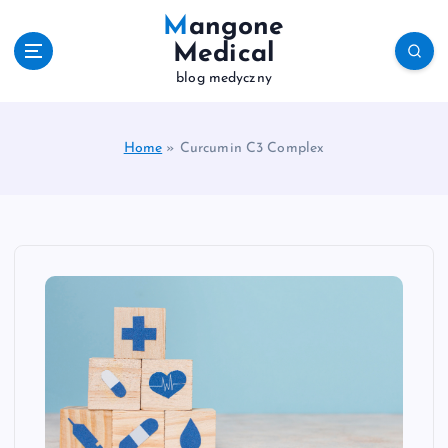
S
Mangone
k
Medical
i
blog medyczny
p
t
o
c
Home
»
Curcumin C3 Complex
o
n
t
e
n
t