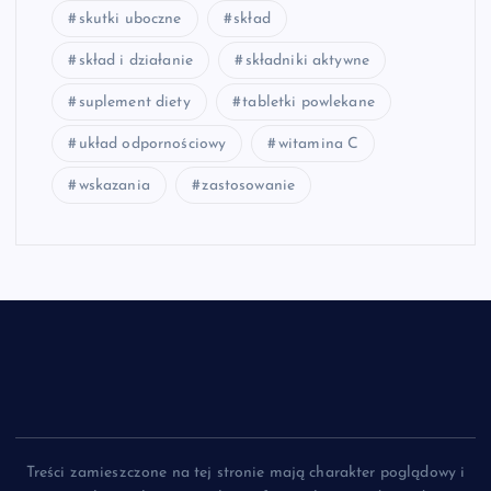
skutki uboczne
skład
skład i działanie
składniki aktywne
suplement diety
tabletki powlekane
układ odpornościowy
witamina C
wskazania
zastosowanie
Treści zamieszczone na tej stronie mają charakter poglądowy i