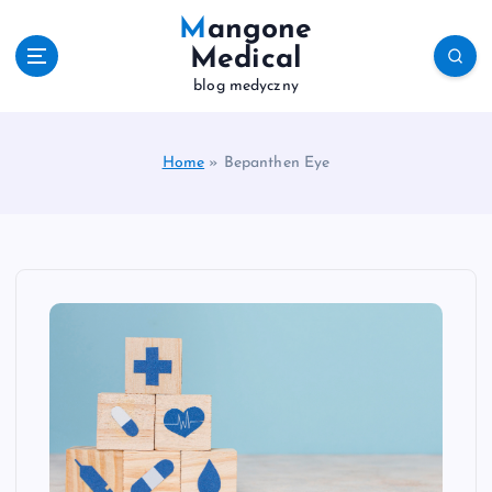
S
Mangone
k
Medical
i
blog medyczny
p
t
o
c
Home
»
Bepanthen Eye
o
n
t
e
n
t