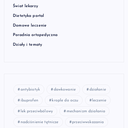
Świat lekarzy
Dietetyka portal
Domowe leczenie
Poradnia ortopedyczna
Działy i tematy
antybiotyk
dawkowanie
działanie
ibuprofen
krople do oczu
leczenie
lek przeciwbólowy
mechanizm działania
nadciśnienie tętnicze
przeciwwskazania