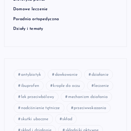
Domowe leczenie
Poradnia ortopedyczna
Działy i tematy
antybiotyk
dawkowanie
działanie
ibuprofen
krople do oczu
leczenie
lek przeciwbólowy
mechanizm działania
nadciśnienie tętnicze
przeciwwskazania
skutki uboczne
skład
skład i działanie
składniki aktywne