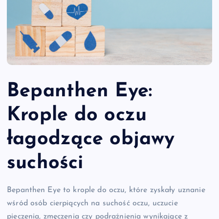
Bepanthen Eye:
Krople do oczu
łagodzące objawy
suchości
Bepanthen Eye to krople do oczu, które zyskały uznanie
wśród osób cierpiących na suchość oczu, uczucie
pieczenia, zmęczenia czy podrażnienia wynikające z