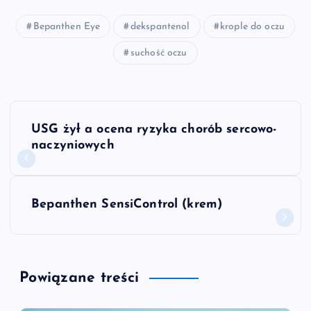
Bepanthen Eye
dekspantenol
krople do oczu
suchość oczu
N
USG żył a ocena ryzyka chorób sercowo-
a
naczyniowych
w
Bepanthen SensiControl (krem)
i
g
Powiązane treści
a