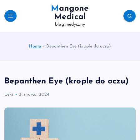
S
Mangone
k
Medical
i
blog medyczny
p
t
o
c
Home
»
Bepanthen Eye (krople do oczu)
o
n
t
e
Bepanthen Eye (krople do oczu)
n
t
Leki
21 marca, 2024