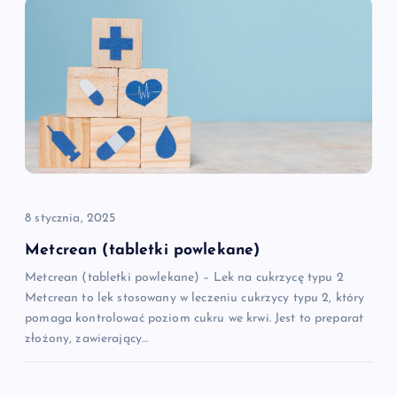
c
j
a
w
p
i
8 stycznia, 2025
Metcrean (tabletki powlekane)
s
Metcrean (tabletki powlekane) – Lek na cukrzycę typu 2
Metcrean to lek stosowany w leczeniu cukrzycy typu 2, który
u
pomaga kontrolować poziom cukru we krwi. Jest to preparat
złożony, zawierający…