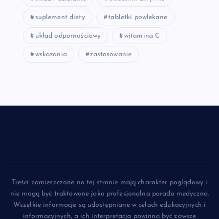
suplement diety
tabletki powlekane
układ odpornościowy
witamina C
wskazania
zastosowanie
Treści zamieszczone na tej stronie mają charakter poglądowy i
nie mogą być traktowane jako profesjonalna porada medyczna.
Wszelkie informacje są udostępniane w celach edukacyjnych i
informacyjnych, a ich interpretacja powinna być zawsze