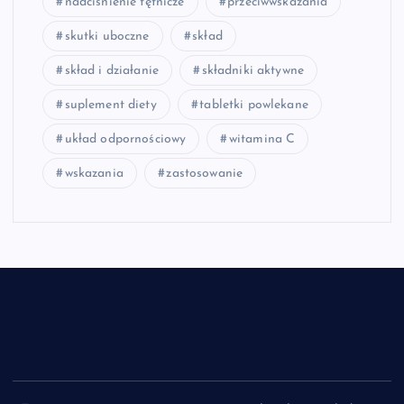
nadciśnienie tętnicze
przeciwwskazania
skutki uboczne
skład
skład i działanie
składniki aktywne
suplement diety
tabletki powlekane
układ odpornościowy
witamina C
wskazania
zastosowanie