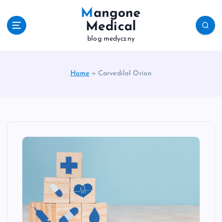
S
Mangone
k
Medical
i
blog medyczny
p
t
o
c
Home
»
Carvedilol Orion
o
n
t
e
n
t