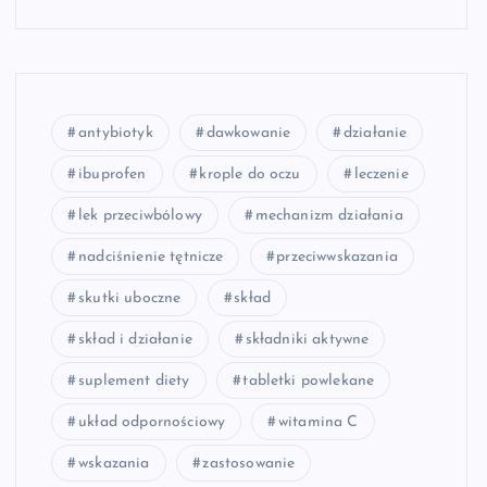
antybiotyk
dawkowanie
działanie
ibuprofen
krople do oczu
leczenie
lek przeciwbólowy
mechanizm działania
nadciśnienie tętnicze
przeciwwskazania
skutki uboczne
skład
skład i działanie
składniki aktywne
suplement diety
tabletki powlekane
układ odpornościowy
witamina C
wskazania
zastosowanie