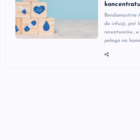
koncentratu
Bendamustine A
do infuzji, jes
nowotworów, w s
polega na ham