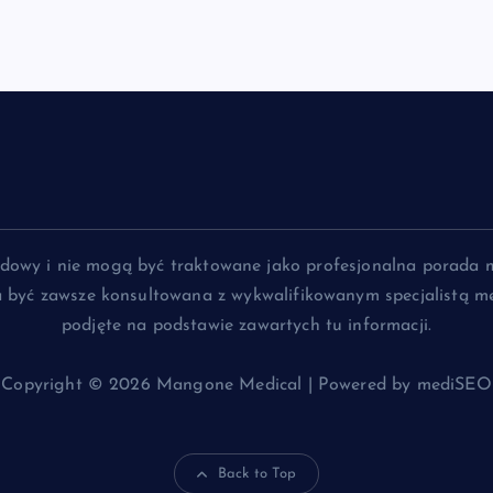
lądowy i nie mogą być traktowane jako profesjonalna porada 
na być zawsze konsultowana z wykwalifikowanym specjalistą me
podjęte na podstawie zawartych tu informacji.
Copyright © 2026 Mangone Medical | Powered by mediSEO
Back to Top