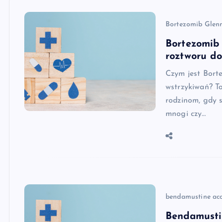
Bortezomib Glen
Bortezomib
roztworu do
Czym jest Bort
wstrzykiwań? To
rodzinom, gdy 
mnogi czy…
bendamustine ac
Bendamusti