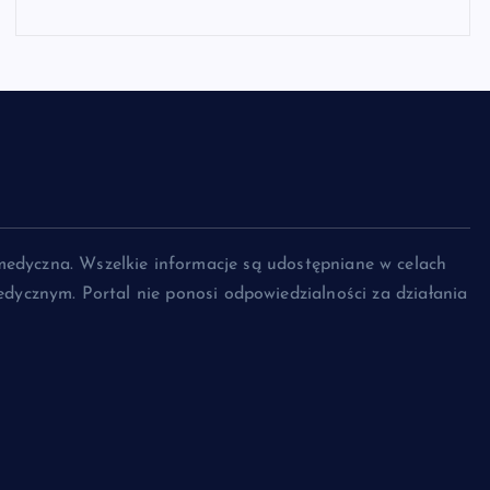
medyczna. Wszelkie informacje są udostępniane w celach
dycznym. Portal nie ponosi odpowiedzialności za działania