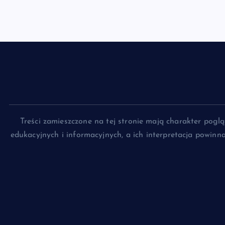
Treści zamieszczone na tej stronie mają charakter pog
edukacyjnych i informacyjnych, a ich interpretacja powin