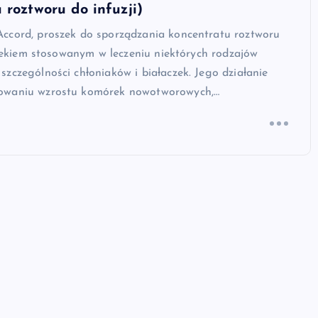
 roztworu do infuzji)
ccord, proszek do sporządzania koncentratu roztworu
t lekiem stosowanym w leczeniu niektórych rodzajów
zczególności chłoniaków i białaczek. Jego działanie
owaniu wzrostu komórek nowotworowych,…