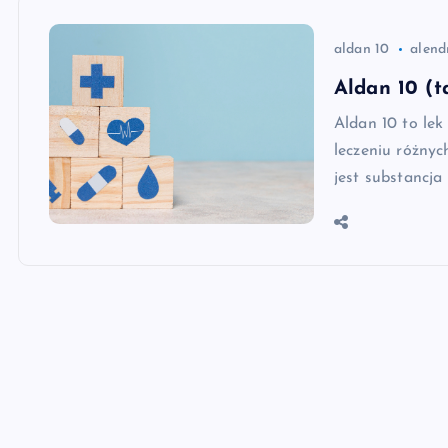
aldan 10
alend
Aldan 10 (t
Aldan 10 to lek
leczeniu różny
jest substancja