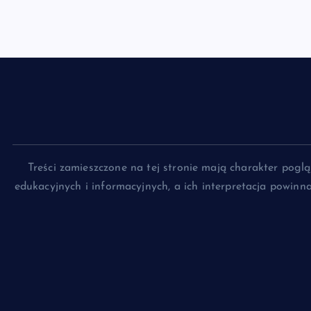
Treści zamieszczone na tej stronie mają charakter pog
edukacyjnych i informacyjnych, a ich interpretacja powin