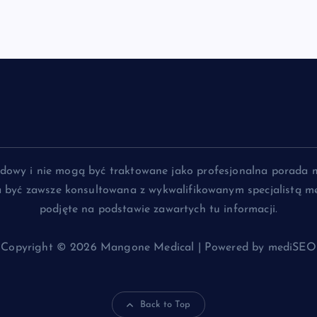
lądowy i nie mogą być traktowane jako profesjonalna porada 
na być zawsze konsultowana z wykwalifikowanym specjalistą me
podjęte na podstawie zawartych tu informacji.
Copyright © 2026 Mangone Medical | Powered by mediSEO
Back to Top