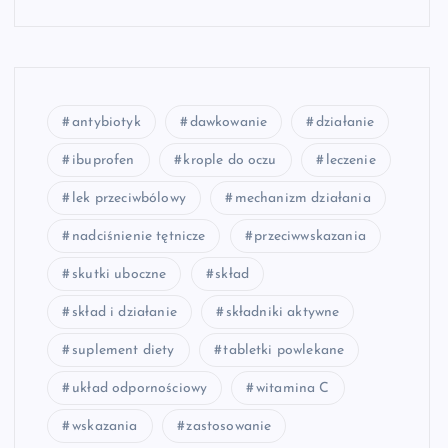
antybiotyk
dawkowanie
działanie
ibuprofen
krople do oczu
leczenie
lek przeciwbólowy
mechanizm działania
nadciśnienie tętnicze
przeciwwskazania
skutki uboczne
skład
skład i działanie
składniki aktywne
suplement diety
tabletki powlekane
układ odpornościowy
witamina C
wskazania
zastosowanie