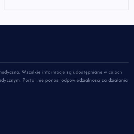
medyczna. Wszelkie informacje są udostępniane w celach
dycznym. Portal nie ponosi odpowiedzialności za działania