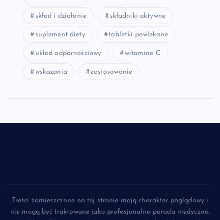
skład i działanie
składniki aktywne
suplement diety
tabletki powlekane
układ odpornościowy
witamina C
wskazania
zastosowanie
Treści zamieszczone na tej stronie mają charakter poglądowy i
nie mogą być traktowane jako profesjonalna porada medyczna.