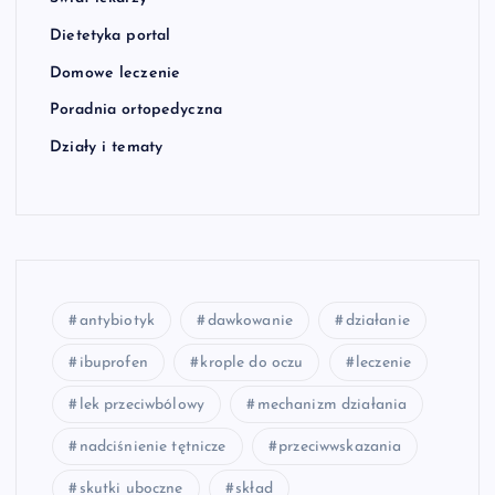
Dietetyka portal
Domowe leczenie
Poradnia ortopedyczna
Działy i tematy
antybiotyk
dawkowanie
działanie
ibuprofen
krople do oczu
leczenie
lek przeciwbólowy
mechanizm działania
nadciśnienie tętnicze
przeciwwskazania
skutki uboczne
skład