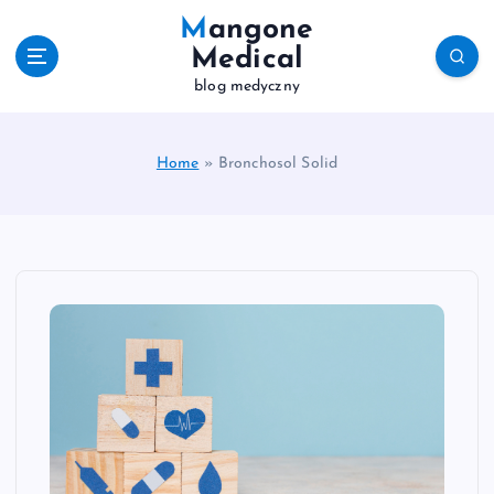
S
Mangone
k
Medical
i
blog medyczny
p
t
o
c
Home
»
Bronchosol Solid
o
n
t
e
n
t