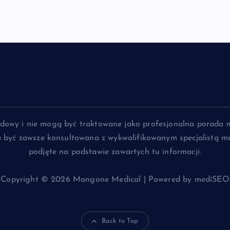
lądowy i nie mogą być traktowane jako profesjonalna porada 
na być zawsze konsultowana z wykwalifikowanym specjalistą me
podjęte na podstawie zawartych tu informacji.
Copyright © 2026 Mangone Medical | Powered by mediSEO
Back to Top