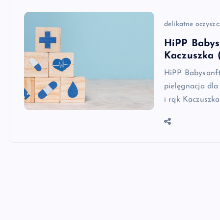
delikatne oczyszc
HiPP Babys
Kaczuszka 
HiPP Babysanft
pielęgnacja dl
i rąk Kaczuszka