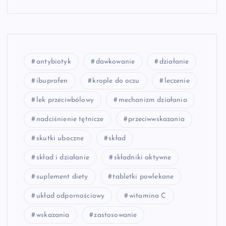
antybiotyk
dawkowanie
działanie
ibuprofen
krople do oczu
leczenie
lek przeciwbólowy
mechanizm działania
nadciśnienie tętnicze
przeciwwskazania
skutki uboczne
skład
skład i działanie
składniki aktywne
suplement diety
tabletki powlekane
układ odpornościowy
witamina C
wskazania
zastosowanie