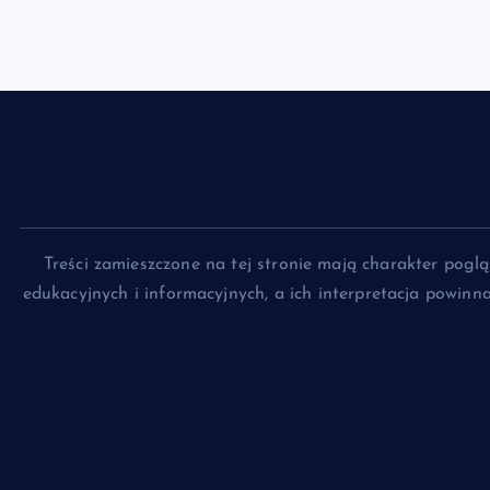
Treści zamieszczone na tej stronie mają charakter pog
edukacyjnych i informacyjnych, a ich interpretacja powin