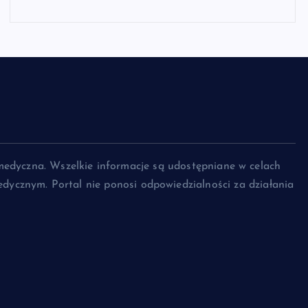
medyczna. Wszelkie informacje są udostępniane w celach
dycznym. Portal nie ponosi odpowiedzialności za działania