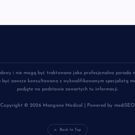
lądowy i nie mogą być traktowane jako profesjonalna porada 
na być zawsze konsultowana z wykwalifikowanym specjalistą me
podjęte na podstawie zawartych tu informacji.
Copyright © 2026 Mangone Medical | Powered by mediSEO
Back to Top