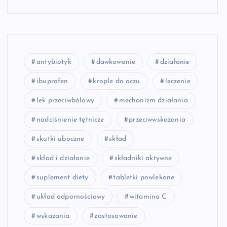
antybiotyk
dawkowanie
działanie
ibuprofen
krople do oczu
leczenie
lek przeciwbólowy
mechanizm działania
nadciśnienie tętnicze
przeciwwskazania
skutki uboczne
skład
skład i działanie
składniki aktywne
suplement diety
tabletki powlekane
układ odpornościowy
witamina C
wskazania
zastosowanie