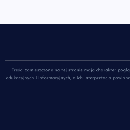
Treści zamieszczone na tej stronie mają charakter pog
edukacyjnych i informacyjnych, a ich interpretacja powin