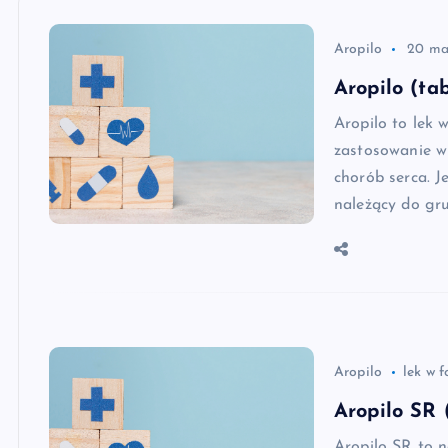
Aropilo
20 ma
Aropilo (ta
Aropilo to lek 
zastosowanie w 
chorób serca. 
należący do gr
Aropilo
lek w f
Aropilo SR 
Aropilo SR to 