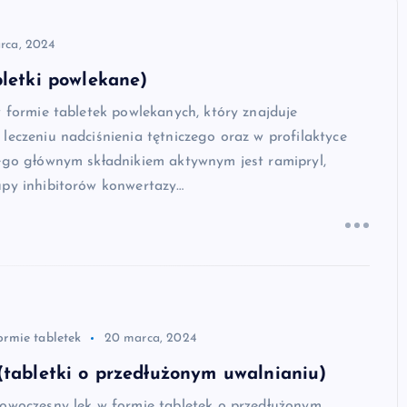
rca, 2024
bletki powlekane)
w formie tabletek powlekanych, który znajduje
leczeniu nadciśnienia tętniczego oraz w profilaktyce
Jego głównym składnikiem aktywnym jest ramipryl,
upy inhibitorów konwertazy…
ormie tabletek
20 marca, 2024
(tabletki o przedłużonym uwalnianiu)
nowoczesny lek w formie tabletek o przedłużonym