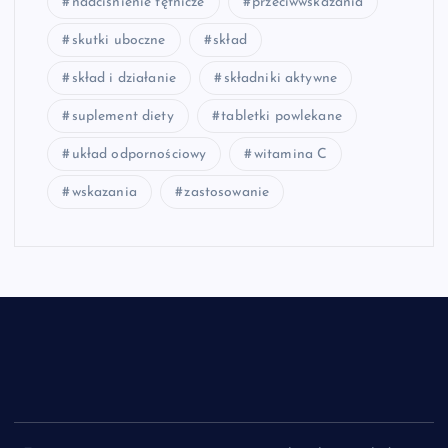
nadciśnienie tętnicze
przeciwwskazania
skutki uboczne
skład
skład i działanie
składniki aktywne
suplement diety
tabletki powlekane
układ odpornościowy
witamina C
wskazania
zastosowanie