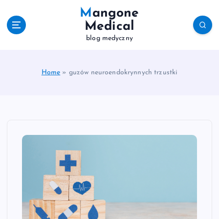
S
Mangone
k
Medical
i
blog medyczny
p
t
o
c
Home
»
guzów neuroendokrynnych trzustki
o
n
t
e
n
t