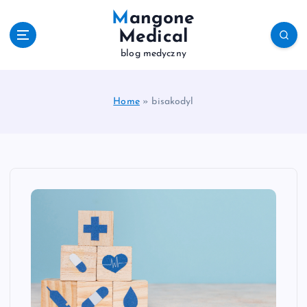
S
Mangone
k
Medical
i
blog medyczny
p
t
o
c
Home
»
bisakodyl
o
n
t
e
n
t