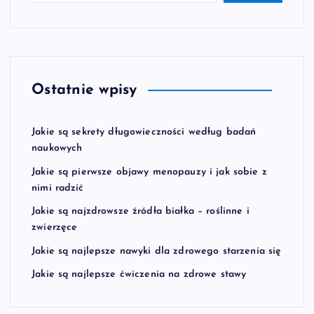
n
i
c
Ostatnie wpisy
o
Jakie są sekrety długowieczności według badań
w
naukowych
Jakie są pierwsze objawy menopauzy i jak sobie z
a
nimi radzić
n
Jakie są najzdrowsze źródła białka – roślinne i
zwierzęce
i
Jakie są najlepsze nawyki dla zdrowego starzenia się
Jakie są najlepsze ćwiczenia na zdrowe stawy
e