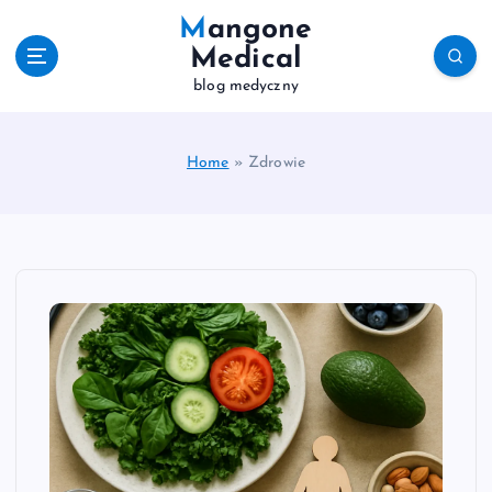
S
Mangone
k
Medical
i
blog medyczny
p
t
o
c
Home
»
Zdrowie
o
n
t
e
n
t