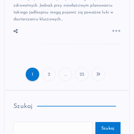
zdrowotnych. Jednak przy niewłaściwym planowaniu
takiego jadłospisu mogą pojawić się poważne luki w
dostarczaniu kluczowych…
1
2
…
25
S
t
Szukaj
r
o
Szukaj