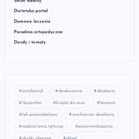
Świat lekarzy
Dietetyka portal
Domowe leczenie
Poradnia ortopedyczna
Działy i tematy
antybiotyk
dawkowanie
działanie
ibuprofen
krople do oczu
leczenie
lek przeciwbólowy
mechanizm działania
nadciśnienie tętnicze
przeciwwskazania
skutki uboczne
skład