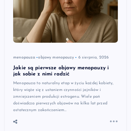
menopauza
objawy menopauzy
6 sierpnia, 2026
Jakie są pierwsze objawy menopauzy i
jak sobie z nimi radzić
Menopauza to naturalny etap w życiu każdej kobiety,
który wiąże się z ustaniem czynności jajników i
zmniejszeniem produkcji estrogenu. Wiele pań
doświadcza pierwszych objawów na kilka lat przed
ostatecznym zakończeniem…