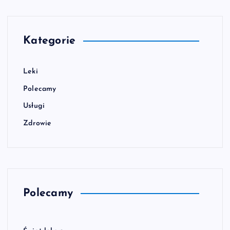
w
p
Kategorie
i
Leki
s
Polecamy
ó
Usługi
Zdrowie
w
Polecamy