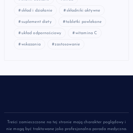
skład i działanie
składniki aktywne
suplement diety
tabletki powlekane
układ odpornościowy
witamina C
wskazania
zastosowanie
Treści zamieszczone na tej stronie mają charakter poglądowy i
nie mogą być traktowane jako profesjonalna porada medyczna.