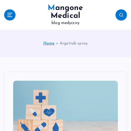
S
Mangone
k
Medical
i
blog medyczny
p
t
o
c
Home
»
Argotiab spray
o
n
t
e
n
t