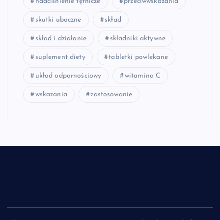
nadciśnienie tętnicze
przeciwwskazania
skutki uboczne
skład
skład i działanie
składniki aktywne
suplement diety
tabletki powlekane
układ odpornościowy
witamina C
wskazania
zastosowanie