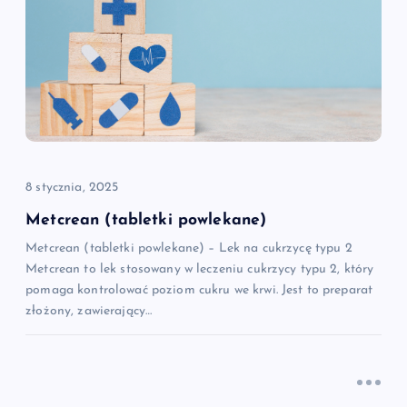
j
a
w
p
i
8 stycznia, 2025
s
Metcrean (tabletki powlekane)
Metcrean (tabletki powlekane) – Lek na cukrzycę typu 2
u
Metcrean to lek stosowany w leczeniu cukrzycy typu 2, który
pomaga kontrolować poziom cukru we krwi. Jest to preparat
złożony, zawierający…