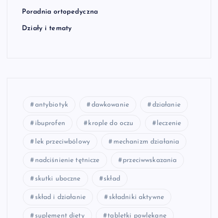
Poradnia ortopedyczna
Działy i tematy
antybiotyk
dawkowanie
działanie
ibuprofen
krople do oczu
leczenie
lek przeciwbólowy
mechanizm działania
nadciśnienie tętnicze
przeciwwskazania
skutki uboczne
skład
skład i działanie
składniki aktywne
suplement diety
tabletki powlekane