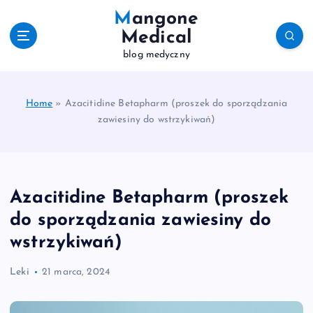
S
Mangone
k
Medical
i
blog medyczny
p
t
o
c
Home
»
Azacitidine Betapharm (proszek do sporządzania
o
zawiesiny do wstrzykiwań)
n
t
e
n
Azacitidine Betapharm (proszek
t
do sporządzania zawiesiny do
wstrzykiwań)
Leki
21 marca, 2024