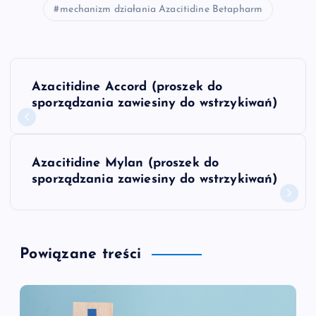
mechanizm działania Azacitidine Betapharm
N
Azacitidine Accord (proszek do
a
sporządzania zawiesiny do wstrzykiwań)
w
Azacitidine Mylan (proszek do
i
sporządzania zawiesiny do wstrzykiwań)
g
a
Powiązane treści
c