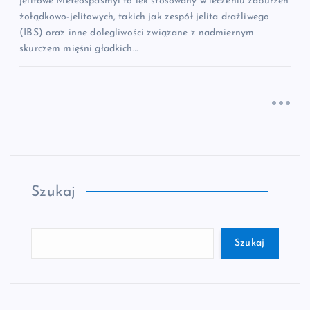
jelitowe Meteospasmyl to lek stosowany w leczeniu zaburzeń
żołądkowo-jelitowych, takich jak zespół jelita drażliwego
(IBS) oraz inne dolegliwości związane z nadmiernym
skurczem mięśni gładkich…
Szukaj
Szukaj