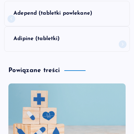
N
Adepend (tabletki powlekane)
a
w
Adipine (tabletki)
i
g
Powiązane treści
a
c
j
a