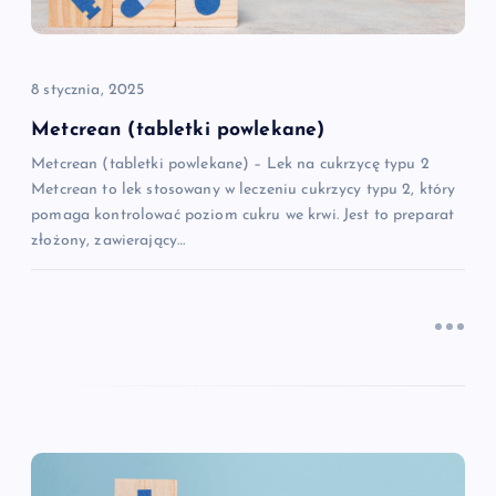
w
p
8 stycznia, 2025
i
Metcrean (tabletki powlekane)
Metcrean (tabletki powlekane) – Lek na cukrzycę typu 2
s
Metcrean to lek stosowany w leczeniu cukrzycy typu 2, który
pomaga kontrolować poziom cukru we krwi. Jest to preparat
u
złożony, zawierający…