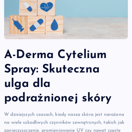
A-Derma Cytelium
Spray: Skuteczna
ulga dla
podrażnionej skóry
W dzisiejszych czasach, kiedy nasza skóra jest narażona
na wiele szkodliwych czynników zewnętrznych, takich jak
zanieczyszczenie, promieniowanie UV czy nawet częste