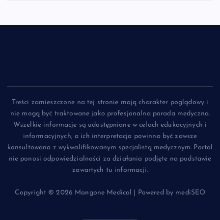
Treści zamieszczone na tej stronie mają charakter poglądowy i
nie mogą być traktowane jako profesjonalna porada medyczna.
Wszelkie informacje są udostępniane w celach edukacyjnych i
informacyjnych, a ich interpretacja powinna być zawsze
konsultowana z wykwalifikowanym specjalistą medycznym. Portal
nie ponosi odpowiedzialności za działania podjęte na podstawie
zawartych tu informacji.
Copyright © 2026 Mangone Medical | Powered by mediSEO