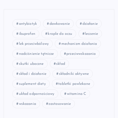
antybiotyk
dawkowanie
działanie
ibuprofen
krople do oczu
leczenie
lek przeciwbólowy
mechanizm działania
nadciśnienie tętnicze
przeciwwskazania
skutki uboczne
skład
skład i działanie
składniki aktywne
suplement diety
tabletki powlekane
układ odpornościowy
witamina C
wskazania
zastosowanie