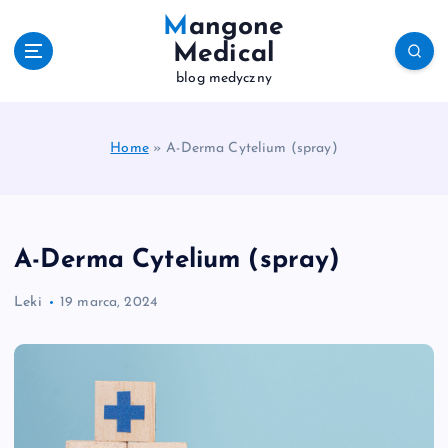
S
Mangone
k
Medical
i
blog medyczny
p
t
o
c
Home
»
A-Derma Cytelium (spray)
o
n
t
e
A-Derma Cytelium (spray)
n
t
Leki
19 marca, 2024