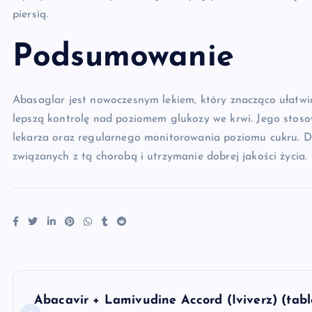
piersią.
Podsumowanie
Abasaglar jest nowoczesnym lekiem, który znacząco ułatwia
lepszą kontrolę nad poziomem glukozy we krwi. Jego stos
lekarza oraz regularnego monitorowania poziomu cukru. Dz
związanych z tą chorobą i utrzymanie dobrej jakości życia.
N
Abacavir + Lamivudine Accord (Iviverz) (tabl