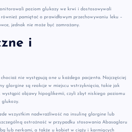
monitorowali poziom glukozy we krwi i dostosowywali
ży również pamiętać o prawidłowym przechowywaniu leku –
wce, jednak nie może być zamrażany.
zne i
chociaż nie występują one u każdego pacjenta. Najczęściej
glargine są reakcje w miejscu wstrzyknięcia, takie jak
ż wystąpić objawy hipoglikemii, czyli zbyt niskiego poziomu
 glukozy.
de wszystkim nadwrażliwość na insulinę glargine lub
ć szczególną ostrożność w przypadku stosowania Abasaglaru
ą lub nerkami, a także u kobiet w ciąży i karmiących