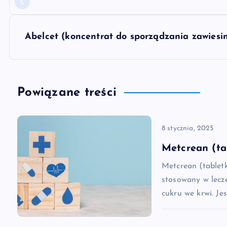
a
w
Abelcet (koncentrat do sporządzania zawiesin
i
g
Powiązane treści
a
8 stycznia, 2025
c
Metcrean (ta
Metcrean (tablet
j
stosowany w lecz
cukru we krwi. Je
a