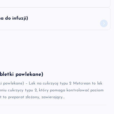
a do infuzji)
bletki powlekane)
ki powlekane) – Lek na cukrzycę typu 2 Metcrean to lek
eniu cukrzycy typu 2, który pomaga kontrolować poziom
st to preparat złożony, zawierający…