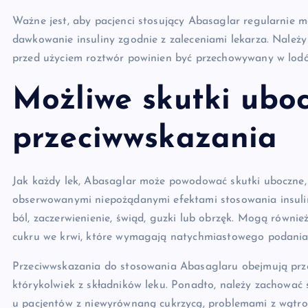
Ważne jest, aby pacjenci stosujący Abasaglar regularnie 
dawkowanie insuliny zgodnie z zaleceniami lekarza. Nale
przed użyciem roztwór powinien być przechowywany w lodó
Możliwe skutki uboc
przeciwwskazania
Jak każdy lek, Abasaglar może powodować skutki uboczne, 
obserwowanymi niepożądanymi efektami stosowania insuliny 
ból, zaczerwienienie, świąd, guzki lub obrzęk. Mogą równie
cukru we krwi, które wymagają natychmiastowego podania
Przeciwwskazania do stosowania Abasaglaru obejmują prze
którykolwiek z składników leku. Ponadto, należy zachowa
u pacjentów z niewyrównaną cukrzycą, problemami z wątrob