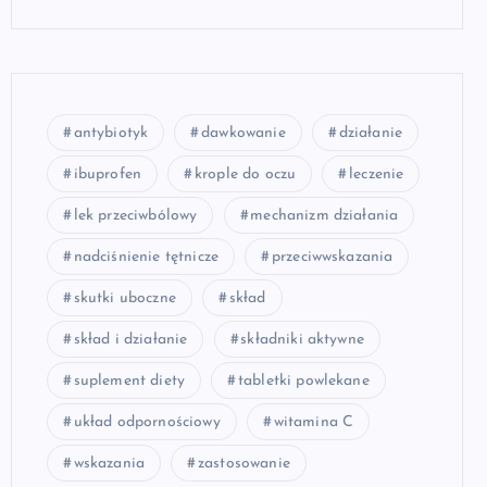
antybiotyk
dawkowanie
działanie
ibuprofen
krople do oczu
leczenie
lek przeciwbólowy
mechanizm działania
nadciśnienie tętnicze
przeciwwskazania
skutki uboczne
skład
skład i działanie
składniki aktywne
suplement diety
tabletki powlekane
układ odpornościowy
witamina C
wskazania
zastosowanie