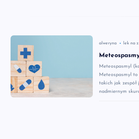
w
p
i
alweryna
lek na 
s
Meteospasmyl
Meteospasmyl (ka
u
Meteospasmyl to 
takich jak zespół 
nadmiernym skurc