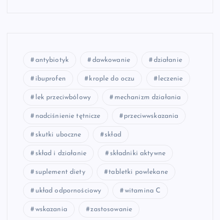
antybiotyk
dawkowanie
działanie
ibuprofen
krople do oczu
leczenie
lek przeciwbólowy
mechanizm działania
nadciśnienie tętnicze
przeciwwskazania
skutki uboczne
skład
skład i działanie
składniki aktywne
suplement diety
tabletki powlekane
układ odpornościowy
witamina C
wskazania
zastosowanie