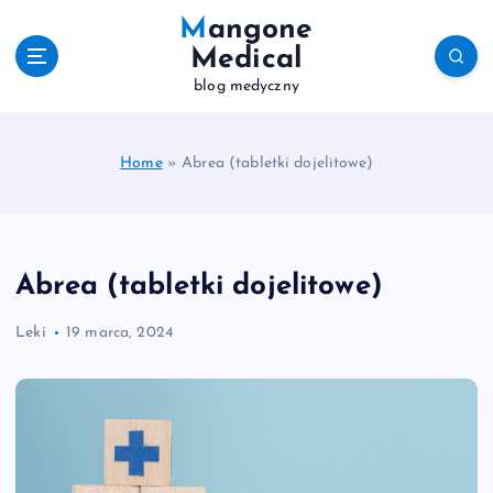
S
Mangone
k
Medical
i
blog medyczny
p
t
o
c
Home
»
Abrea (tabletki dojelitowe)
o
n
t
e
Abrea (tabletki dojelitowe)
n
t
Leki
19 marca, 2024