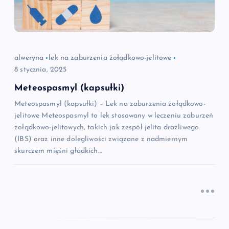
w
p
i
alweryna
lek na zaburzenia żołądkowo-jelitowe
8 stycznia, 2025
s
Meteospasmyl (kapsułki)
Meteospasmyl (kapsułki) – Lek na zaburzenia żołądkowo-
u
jelitowe Meteospasmyl to lek stosowany w leczeniu zaburzeń
żołądkowo-jelitowych, takich jak zespół jelita drażliwego
(IBS) oraz inne dolegliwości związane z nadmiernym
skurczem mięśni gładkich…