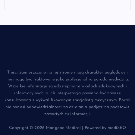
Treści zamieszczone na tej stronie mają charakter poglądowy i
nie mogą być traktowane jako profesjonalna porada medyczna.
Wszelkie informacje są udostępniane w celach edukacyjnych i
informacyjnych, a ich interpretacja powinna być zawsze
konsultowana z wykwalifikowanym specjalistą medycznym. Portal
nie ponosi odpowiedzialności za działania podjęte na podstawie
zawartych tu informacji.
Copyright © 2026 Mangone Medical | Powered by mediSEO