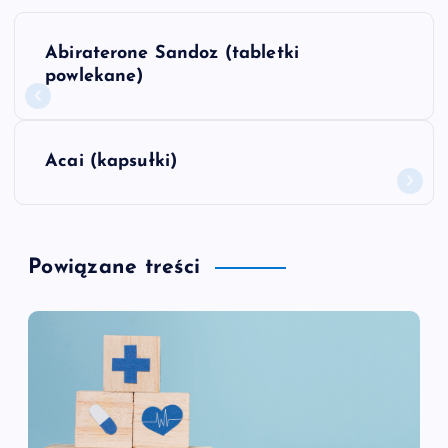
N
Abiraterone Sandoz (tabletki
a
powlekane)
w
Acai (kapsułki)
i
g
Powiązane treści
a
c
j
a