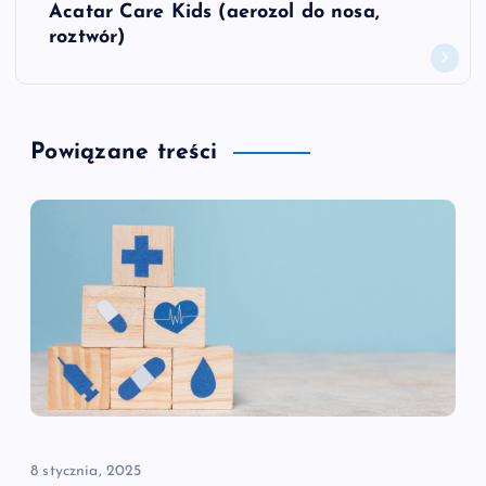
w
Acatar Care Kids (aerozol do nosa,
roztwór)
i
g
Powiązane treści
a
c
j
a
w
p
i
8 stycznia, 2025