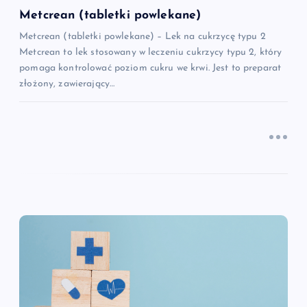
Metcrean (tabletki powlekane)
s
Metcrean (tabletki powlekane) – Lek na cukrzycę typu 2
Metcrean to lek stosowany w leczeniu cukrzycy typu 2, który
u
pomaga kontrolować poziom cukru we krwi. Jest to preparat
złożony, zawierający…