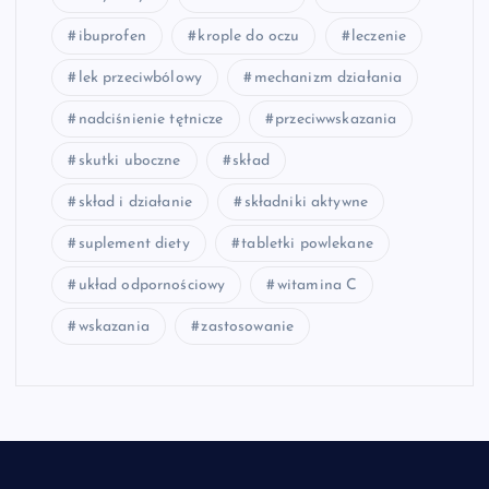
ibuprofen
krople do oczu
leczenie
lek przeciwbólowy
mechanizm działania
nadciśnienie tętnicze
przeciwwskazania
skutki uboczne
skład
skład i działanie
składniki aktywne
suplement diety
tabletki powlekane
układ odpornościowy
witamina C
wskazania
zastosowanie