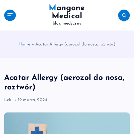
S
Mangone
k
Medical
i
blog medyczny
p
t
o
c
Home
»
Acatar Allergy (aerozol do nosa, roztwór)
o
n
t
e
Acatar Allergy (aerozol do nosa,
n
t
roztwór)
Leki
19 marca, 2024