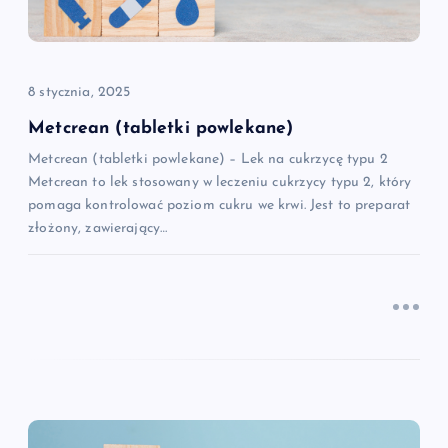
w
p
8 stycznia, 2025
i
Metcrean (tabletki powlekane)
Metcrean (tabletki powlekane) – Lek na cukrzycę typu 2
s
Metcrean to lek stosowany w leczeniu cukrzycy typu 2, który
pomaga kontrolować poziom cukru we krwi. Jest to preparat
u
złożony, zawierający…