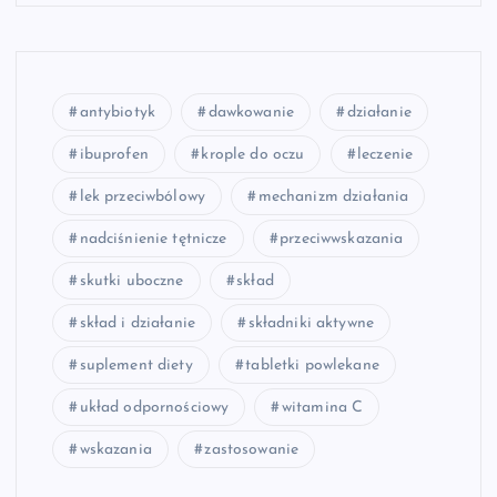
antybiotyk
dawkowanie
działanie
ibuprofen
krople do oczu
leczenie
lek przeciwbólowy
mechanizm działania
nadciśnienie tętnicze
przeciwwskazania
skutki uboczne
skład
skład i działanie
składniki aktywne
suplement diety
tabletki powlekane
układ odpornościowy
witamina C
wskazania
zastosowanie