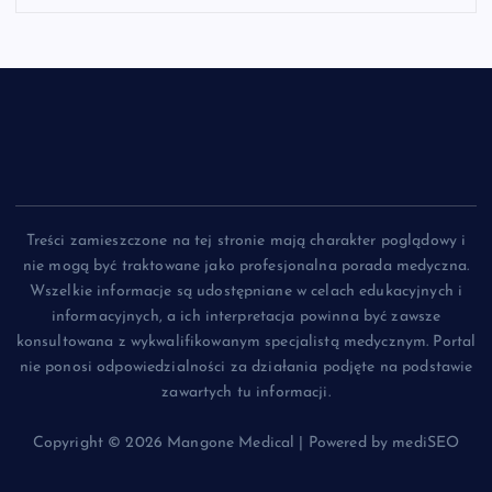
Treści zamieszczone na tej stronie mają charakter poglądowy i
nie mogą być traktowane jako profesjonalna porada medyczna.
Wszelkie informacje są udostępniane w celach edukacyjnych i
informacyjnych, a ich interpretacja powinna być zawsze
konsultowana z wykwalifikowanym specjalistą medycznym. Portal
nie ponosi odpowiedzialności za działania podjęte na podstawie
zawartych tu informacji.
Copyright © 2026 Mangone Medical | Powered by mediSEO