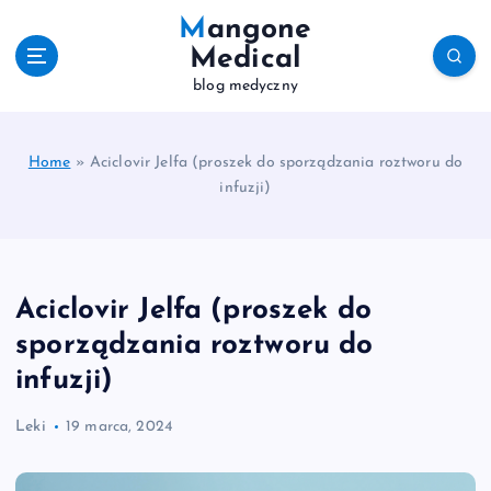
S
Mangone
k
Medical
i
blog medyczny
p
t
o
c
Home
»
Aciclovir Jelfa (proszek do sporządzania roztworu do
o
infuzji)
n
t
e
n
Aciclovir Jelfa (proszek do
t
sporządzania roztworu do
infuzji)
Leki
19 marca, 2024