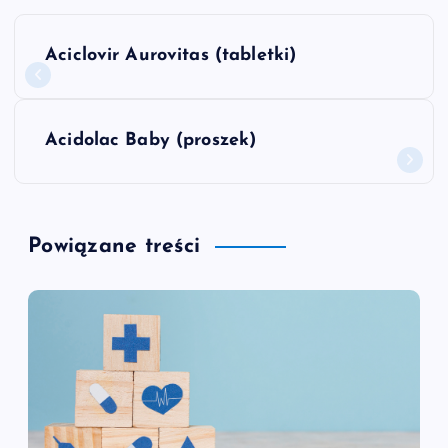
N
Aciclovir Aurovitas (tabletki)
a
w
Acidolac Baby (proszek)
i
g
Powiązane treści
a
c
j
a