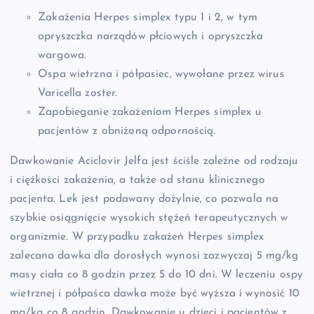
Zakażenia Herpes simplex typu 1 i 2, w tym
opryszczka narządów płciowych i opryszczka
wargowa.
Ospa wietrzna i półpasiec, wywołane przez wirus
Varicella zoster.
Zapobieganie zakażeniom Herpes simplex u
pacjentów z obniżoną odpornością.
Dawkowanie Aciclovir Jelfa jest ściśle zależne od rodzaju
i ciężkości zakażenia, a także od stanu klinicznego
pacjenta. Lek jest podawany dożylnie, co pozwala na
szybkie osiągnięcie wysokich stężeń terapeutycznych w
organizmie. W przypadku zakażeń Herpes simplex
zalecana dawka dla dorosłych wynosi zazwyczaj 5 mg/kg
masy ciała co 8 godzin przez 5 do 10 dni. W leczeniu ospy
wietrznej i półpaśca dawka może być wyższa i wynosić 10
mg/kg co 8 godzin. Dawkowanie u dzieci i pacjentów z