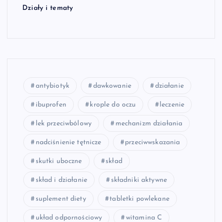
Działy i tematy
antybiotyk
dawkowanie
działanie
ibuprofen
krople do oczu
leczenie
lek przeciwbólowy
mechanizm działania
nadciśnienie tętnicze
przeciwwskazania
skutki uboczne
skład
skład i działanie
składniki aktywne
suplement diety
tabletki powlekane
układ odpornościowy
witamina C