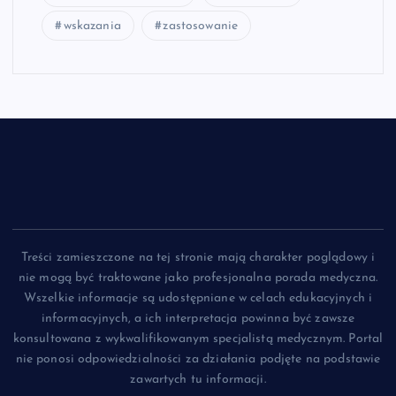
wskazania
zastosowanie
Treści zamieszczone na tej stronie mają charakter poglądowy i
nie mogą być traktowane jako profesjonalna porada medyczna.
Wszelkie informacje są udostępniane w celach edukacyjnych i
informacyjnych, a ich interpretacja powinna być zawsze
konsultowana z wykwalifikowanym specjalistą medycznym. Portal
nie ponosi odpowiedzialności za działania podjęte na podstawie
zawartych tu informacji.