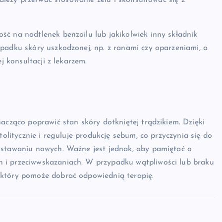
należy przerwać stosowanie żelu i skonsultować się z
ć na nadtlenek benzoilu lub jakikolwiek inny składnik
padku skóry uszkodzonej, np. z ranami czy oparzeniami, a
j konsultacji z lekarzem.
acząco poprawić stan skóry dotkniętej trądzikiem. Dzięki
tolitycznie i reguluje produkcję sebum, co przyczynia się do
wstawaniu nowych. Ważne jest jednak, aby pamiętać o
 i przeciwwskazaniach. W przypadku wątpliwości lub braku
 który pomoże dobrać odpowiednią terapię.