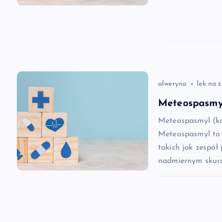
j
a
w
alweryna
lek na 
p
Meteospasmyl
i
Meteospasmyl (ka
Meteospasmyl to 
s
takich jak zespół 
nadmiernym skurc
u