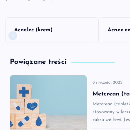
N
Acnelec (krem)
Acnex em
a
w
Powiązane treści
i
8 stycznia, 2025
g
Metcrean (ta
a
Metcrean (tablet
stosowany w lecz
c
cukru we krwi. Je