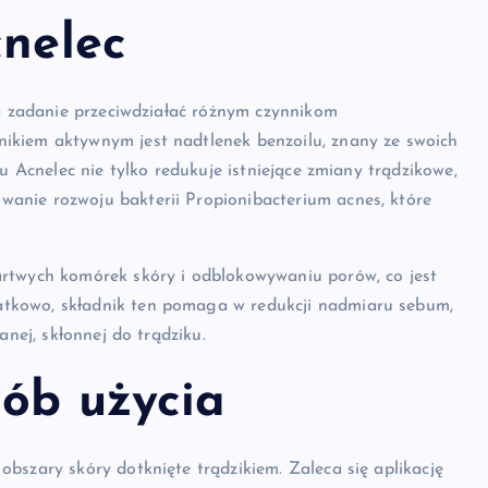
cnelec
za zadanie przeciwdziałać różnym czynnikom
ikiem aktywnym jest nadtlenek benzoilu, znany ze swoich
u Acnelec nie tylko redukuje istniejące zmiany trądzikowe,
anie rozwoju bakterii Propionibacterium acnes, które
artwych komórek skóry i odblokowywaniu porów, co jest
tkowo, składnik ten pomaga w redukcji nadmiaru sebum,
anej, skłonnej do trądziku.
sób użycia
bszary skóry dotknięte trądzikiem. Zaleca się aplikację