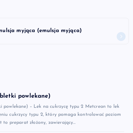
ulsja myjąca (emulsja myjąca)
bletki powlekane)
ki powlekane) – Lek na cukrzycę typu 2 Metcrean to lek
eniu cukrzycy typu 2, który pomaga kontrolować poziom
st to preparat złożony, zawierający…