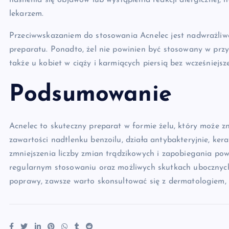
nasilenia się objawów lub wystąpienia reakcji alergicznej, 
lekarzem.
Przeciwwskazaniem do stosowania Acnelec jest nadwrażliwoś
preparatu. Ponadto, żel nie powinien być stosowany w przy
także u kobiet w ciąży i karmiących piersią bez wcześniejsze
Podsumowanie
Acnelec to skuteczny preparat w formie żelu, który może zn
zawartości nadtlenku benzoilu, działa antybakteryjnie, kera
zmniejszenia liczby zmian trądzikowych i zapobiegania po
regularnym stosowaniu oraz możliwych skutkach ubocznych
poprawy, zawsze warto skonsultować się z dermatologiem,