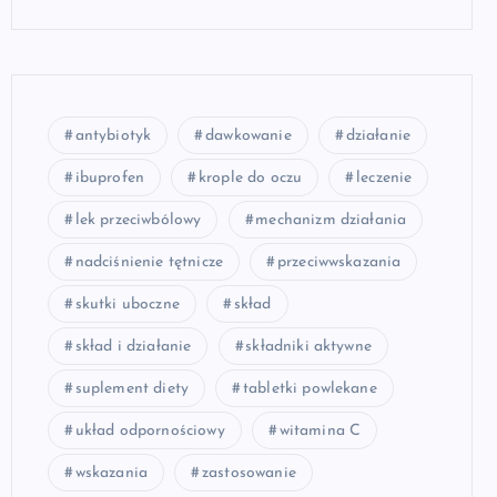
antybiotyk
dawkowanie
działanie
ibuprofen
krople do oczu
leczenie
lek przeciwbólowy
mechanizm działania
nadciśnienie tętnicze
przeciwwskazania
skutki uboczne
skład
skład i działanie
składniki aktywne
suplement diety
tabletki powlekane
układ odpornościowy
witamina C
wskazania
zastosowanie