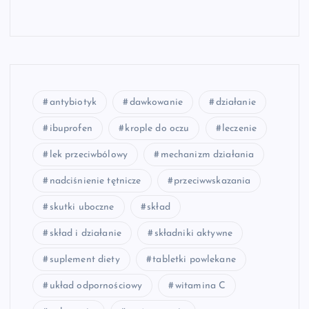
antybiotyk
dawkowanie
działanie
ibuprofen
krople do oczu
leczenie
lek przeciwbólowy
mechanizm działania
nadciśnienie tętnicze
przeciwwskazania
skutki uboczne
skład
skład i działanie
składniki aktywne
suplement diety
tabletki powlekane
układ odpornościowy
witamina C