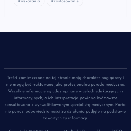
wskazania
zastosowanie
Treści zamieszczone na tej stronie mają charakter poglądowy i
nie mogą być traktowane jako profesjonalna porada medyczna.
Wszelkie informacje są udostępniane w celach edukacyjnych i
informacyjnych, a ich interpretacja powinna być zawsze
konsultowana z wykwalifikowanym specjalistą medycznym. Portal
nie ponosi odpowiedzialności za działania podjęte na podstawie
zawartych tu informacji.