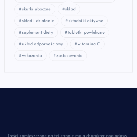
skutki uboczne
skład
skład i działanie
składniki aktywne
suplement diety
tabletki powlekane
układ odpornościowy
witamina C
wskazania
zastosowanie
Treści zamieszczone na tej stronie mają charakter poglądowy i