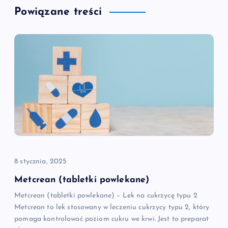
Powiązane treści
a
c
j
a
w
p
i
8 stycznia, 2025
Metcrean (tabletki powlekane)
s
Metcrean (tabletki powlekane) – Lek na cukrzycę typu 2
Metcrean to lek stosowany w leczeniu cukrzycy typu 2, który
u
pomaga kontrolować poziom cukru we krwi. Jest to preparat