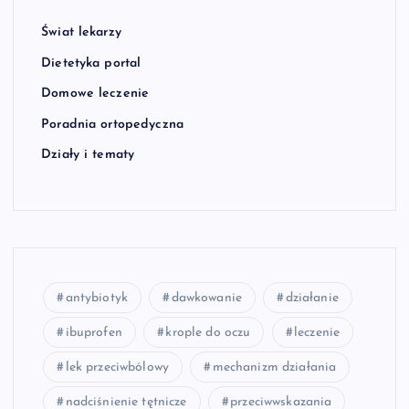
Świat lekarzy
Dietetyka portal
Domowe leczenie
Poradnia ortopedyczna
Działy i tematy
antybiotyk
dawkowanie
działanie
ibuprofen
krople do oczu
leczenie
lek przeciwbólowy
mechanizm działania
nadciśnienie tętnicze
przeciwwskazania