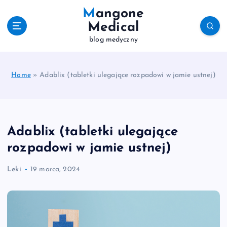
S
Mangone
k
Medical
i
blog medyczny
p
t
o
c
Home
»
Adablix (tabletki ulegające rozpadowi w jamie ustnej)
o
n
t
e
Adablix (tabletki ulegające
n
t
rozpadowi w jamie ustnej)
Leki
19 marca, 2024