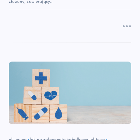
złożony, zawierający…
alweryna
lek na zaburzenia żołądkowo-jelitowe