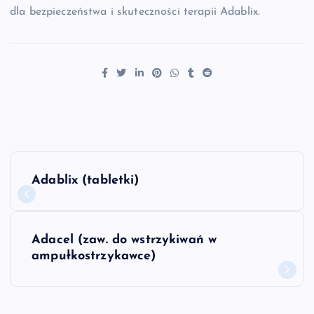
dla bezpieczeństwa i skuteczności terapii Adablix.
N
Adablix (tabletki)
a
w
Adacel (zaw. do wstrzykiwań w
ampułkostrzykawce)
i
g