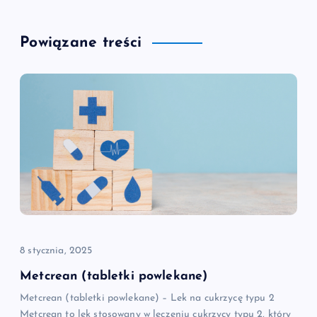
g
Powiązane treści
a
c
j
a
w
p
8 stycznia, 2025
i
Metcrean (tabletki powlekane)
Metcrean (tabletki powlekane) – Lek na cukrzycę typu 2
s
Metcrean to lek stosowany w leczeniu cukrzycy typu 2, który