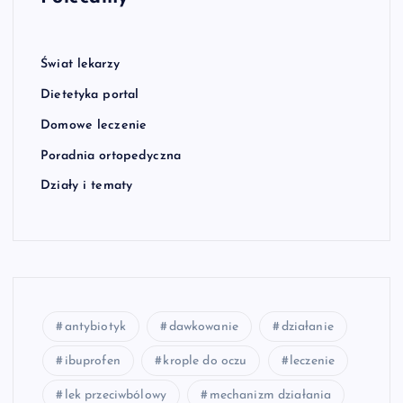
Świat lekarzy
Dietetyka portal
Domowe leczenie
Poradnia ortopedyczna
Działy i tematy
antybiotyk
dawkowanie
działanie
ibuprofen
krople do oczu
leczenie
lek przeciwbólowy
mechanizm działania