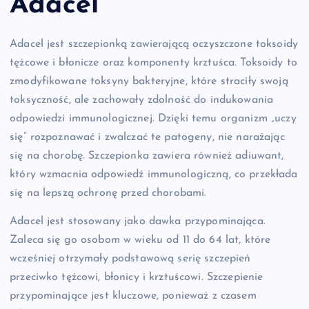
Adacel
Adacel jest szczepionką zawierającą oczyszczone toksoidy
tężcowe i błonicze oraz komponenty krztuśca. Toksoidy to
zmodyfikowane toksyny bakteryjne, które straciły swoją
toksyczność, ale zachowały zdolność do indukowania
odpowiedzi immunologicznej. Dzięki temu organizm „uczy
się” rozpoznawać i zwalczać te patogeny, nie narażając
się na chorobę. Szczepionka zawiera również adiuwant,
który wzmacnia odpowiedź immunologiczną, co przekłada
się na lepszą ochronę przed chorobami.
Adacel jest stosowany jako dawka przypominająca.
Zaleca się go osobom w wieku od 11 do 64 lat, które
wcześniej otrzymały podstawową serię szczepień
przeciwko tężcowi, błonicy i krztuścowi. Szczepienie
przypominające jest kluczowe, ponieważ z czasem