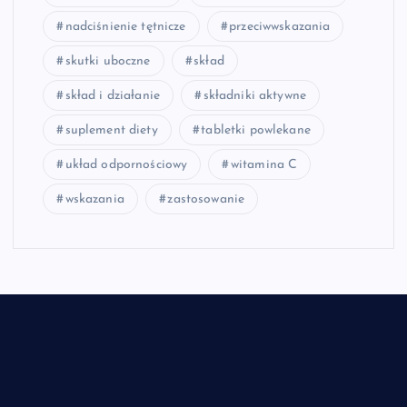
nadciśnienie tętnicze
przeciwwskazania
skutki uboczne
skład
skład i działanie
składniki aktywne
suplement diety
tabletki powlekane
układ odpornościowy
witamina C
wskazania
zastosowanie