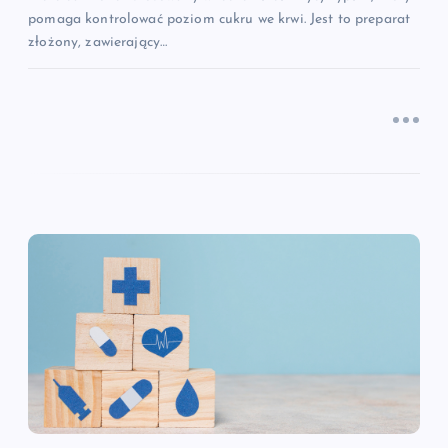
pomaga kontrolować poziom cukru we krwi. Jest to preparat
u
złożony, zawierający…