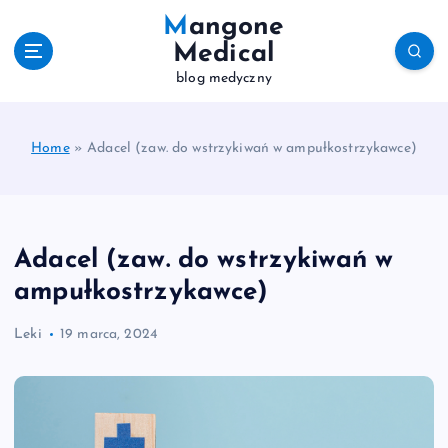
S
Mangone
k
Medical
i
blog medyczny
p
t
o
c
Home
»
Adacel (zaw. do wstrzykiwań w ampułkostrzykawce)
o
n
t
e
Adacel (zaw. do wstrzykiwań w
n
t
ampułkostrzykawce)
Leki
19 marca, 2024