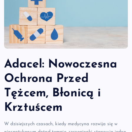
Adacel: Nowoczesna
Ochrona Przed
Tężcem, Błonicą i
Krztuścem
W dzisiejszych czasach, kiedy medycyna rozwija się w