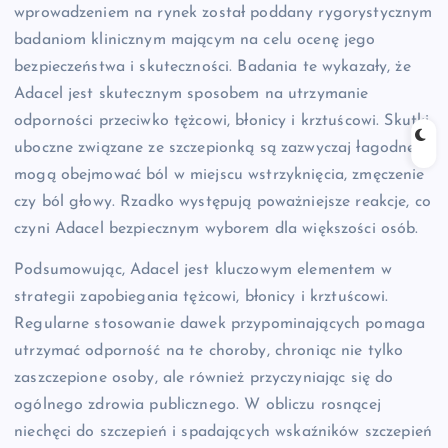
wprowadzeniem na rynek został poddany rygorystycznym
badaniom klinicznym mającym na celu ocenę jego
bezpieczeństwa i skuteczności. Badania te wykazały, że
Adacel jest skutecznym sposobem na utrzymanie
odporności przeciwko tężcowi, błonicy i krztuścowi. Skutki
uboczne związane ze szczepionką są zazwyczaj łagodne i
mogą obejmować ból w miejscu wstrzyknięcia, zmęczenie
czy ból głowy. Rzadko występują poważniejsze reakcje, co
czyni Adacel bezpiecznym wyborem dla większości osób.
Podsumowując, Adacel jest kluczowym elementem w
strategii zapobiegania tężcowi, błonicy i krztuścowi.
Regularne stosowanie dawek przypominających pomaga
utrzymać odporność na te choroby, chroniąc nie tylko
zaszczepione osoby, ale również przyczyniając się do
ogólnego zdrowia publicznego. W obliczu rosnącej
niechęci do szczepień i spadających wskaźników szczepień