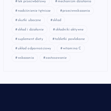
lek przeciwbólowy
mechanizm działania
nadciśnienie tętnicze
przeciwwskazania
skutki uboczne
skład
skład i działanie
składniki aktywne
suplement diety
tabletki powlekane
układ odpornościowy
witamina C
wskazania
zastosowanie