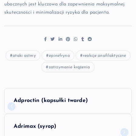
ubocznych jest kluczowa dla zapewnienia maksymalnej
skuteczności i minimalizacji ryzyka dla pacjenta.
ataki astmy
epinefryna
reakcje anafilaktyczne
zatrzymanie krążenia
N
Adproctin (kapsułki twarde)
a
w
Adrimax (syrop)