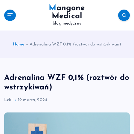
S
Mangone
k
Medical
i
blog medyczny
p
t
o
c
Home
»
Adrenalina WZF 0,1% (roztwór do wstrzykiwań)
o
n
t
e
Adrenalina WZF 0,1% (roztwór do
n
t
wstrzykiwań)
Leki
19 marca, 2024