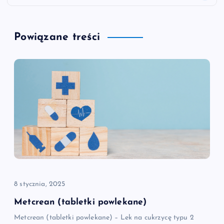
i
g
Powiązane treści
a
c
j
a
w
p
8 stycznia, 2025
i
Metcrean (tabletki powlekane)
Metcrean (tabletki powlekane) – Lek na cukrzycę typu 2