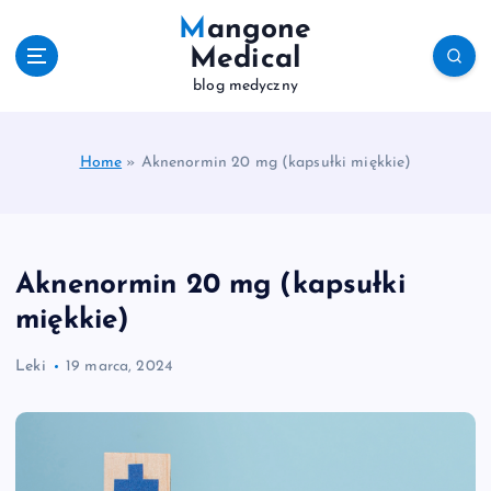
S
Mangone
k
Medical
i
blog medyczny
p
t
o
c
Home
»
Aknenormin 20 mg (kapsułki miękkie)
o
n
t
e
Aknenormin 20 mg (kapsułki
n
t
miękkie)
Leki
19 marca, 2024