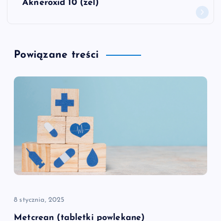
w
Akneroxid 10 (żel)
i
g
Powiązane treści
a
c
j
a
w
p
8 stycznia, 2025
i
Metcrean (tabletki powlekane)