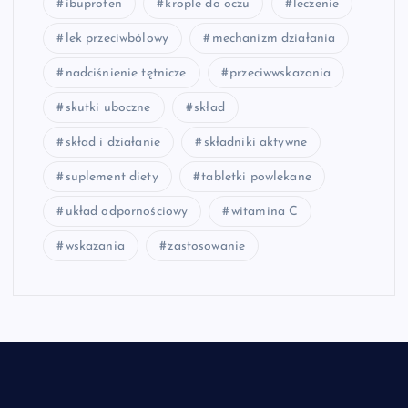
ibuprofen
krople do oczu
leczenie
lek przeciwbólowy
mechanizm działania
nadciśnienie tętnicze
przeciwwskazania
skutki uboczne
skład
skład i działanie
składniki aktywne
suplement diety
tabletki powlekane
układ odpornościowy
witamina C
wskazania
zastosowanie