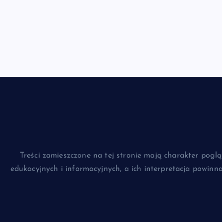
Treści zamieszczone na tej stronie mają charakter pog
edukacyjnych i informacyjnych, a ich interpretacja powin