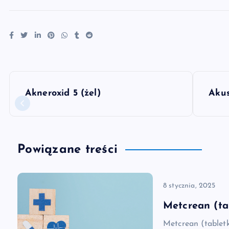
N
Akneroxid 5 (żel)
Akus
a
w
Powiązane treści
i
8 stycznia, 2025
g
Metcrean (ta
a
Metcrean (tablet