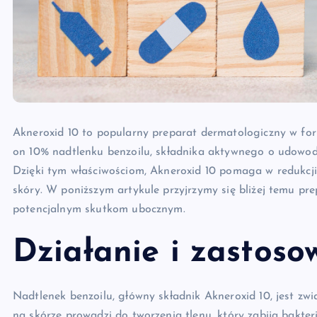
Akneroxid 10 to popularny preparat dermatologiczny w for
on 10% nadtlenku benzoilu, składnika aktywnego o udowod
Dzięki tym właściwościom, Akneroxid 10 pomaga w redukcji
skóry. W poniższym artykule przyjrzymy się bliżej temu pre
potencjalnym skutkom ubocznym.
Działanie i zastoso
Nadtlenek benzoilu, główny składnik Akneroxid 10, jest zw
na skórze prowadzi do tworzenia tlenu, który zabija bakter