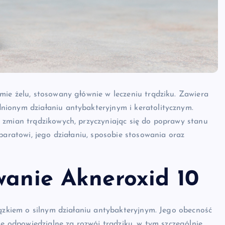
mie żelu, stosowany głównie w leczeniu trądziku. Zawiera
nionym działaniu antybakteryjnym i keratolitycznym.
 zmian trądzikowych, przyczyniając się do poprawy stanu
paratowi, jego działaniu, sposobie stosowania oraz
wanie Akneroxid 10
iązkiem o silnym działaniu antybakteryjnym. Jego obecność
ie odpowiedzialne za rozwój trądziku, w tym szczególnie