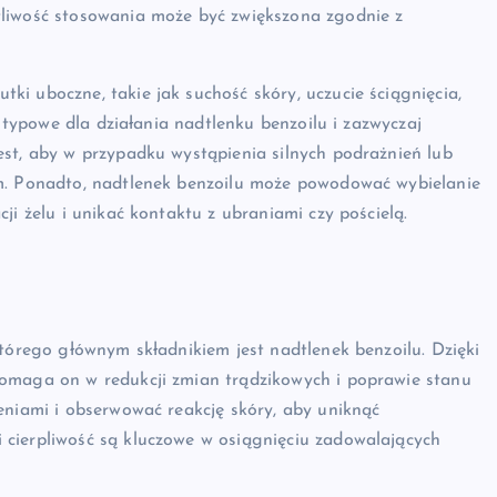
tliwość stosowania może być zwiększona zgodnie z
i uboczne, takie jak suchość skóry, uczucie ściągnięcia,
e typowe dla działania nadtlenku benzoilu i zazwyczaj
est, aby w przypadku wystąpienia silnych podrażnień lub
em. Ponadto, nadtlenek benzoilu może powodować wybielanie
ji żelu i unikać kontaktu z ubraniami czy pościelą.
którego głównym składnikiem jest nadtlenek benzoilu. Dzięki
pomaga on w redukcji zmian trądzikowych i poprawie stanu
eniami i obserwować reakcję skóry, aby uniknąć
cierpliwość są kluczowe w osiągnięciu zadowalających