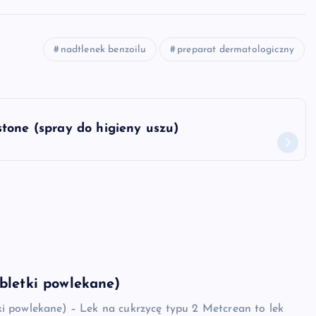
nadtlenek benzoilu
preparat dermatologiczny
tone (spray do higieny uszu)
bletki powlekane)
ki powlekane) – Lek na cukrzycę typu 2 Metcrean to lek