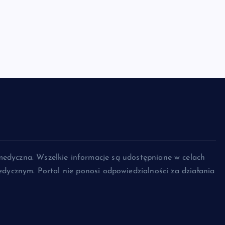
medyczna. Wszelkie informacje są udostępniane w celach
dycznym. Portal nie ponosi odpowiedzialności za działania