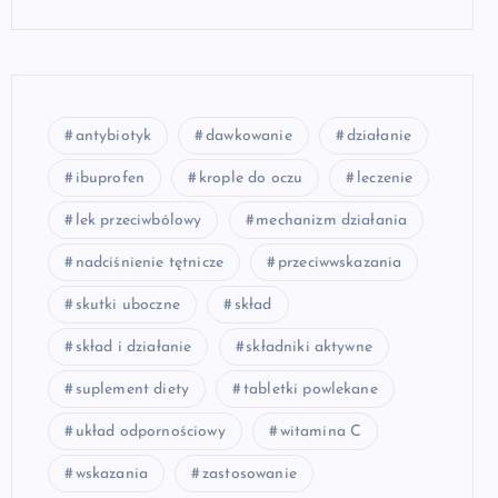
antybiotyk
dawkowanie
działanie
ibuprofen
krople do oczu
leczenie
lek przeciwbólowy
mechanizm działania
nadciśnienie tętnicze
przeciwwskazania
skutki uboczne
skład
skład i działanie
składniki aktywne
suplement diety
tabletki powlekane
układ odpornościowy
witamina C
wskazania
zastosowanie