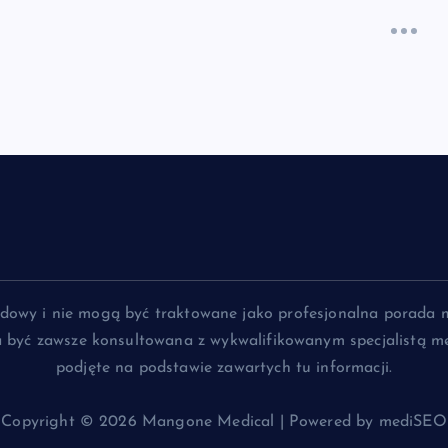
lądowy i nie mogą być traktowane jako profesjonalna porada 
na być zawsze konsultowana z wykwalifikowanym specjalistą me
podjęte na podstawie zawartych tu informacji.
Copyright © 2026 Mangone Medical | Powered by mediSEO