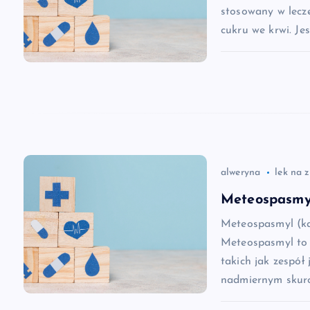
stosowany w lecz
c
cukru we krwi. Je
j
a
w
alweryna
lek na 
p
Meteospasmyl
i
Meteospasmyl (ka
Meteospasmyl to 
s
takich jak zespół 
nadmiernym skurc
u