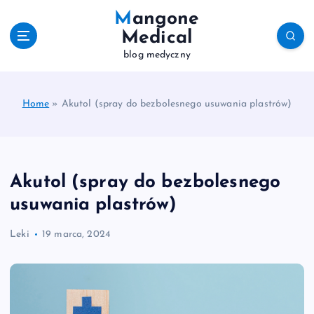
S
Mangone
k
Medical
i
blog medyczny
p
t
o
c
Home
»
Akutol (spray do bezbolesnego usuwania plastrów)
o
n
t
e
Akutol (spray do bezbolesnego
n
t
usuwania plastrów)
Leki
19 marca, 2024