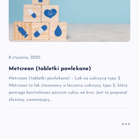
j
a
w
p
8 stycznia, 2025
i
Metcrean (tabletki powlekane)
Metcrean (tabletki powlekane) – Lek na cukrzycę typu 2
s
Metcrean to lek stosowany w leczeniu cukrzycy typu 2, który
pomaga kontrolować poziom cukru we krwi. Jest to preparat
u
złożony, zawierający…