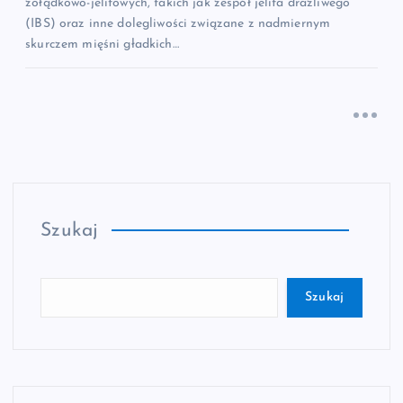
żołądkowo-jelitowych, takich jak zespół jelita drażliwego
(IBS) oraz inne dolegliwości związane z nadmiernym
skurczem mięśni gładkich…
Szukaj
Szukaj