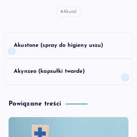
Akutol
N
Akustone (spray do higieny uszu)
a
w
Akynzeo (kapsułki twarde)
i
g
Powiązane treści
a
c