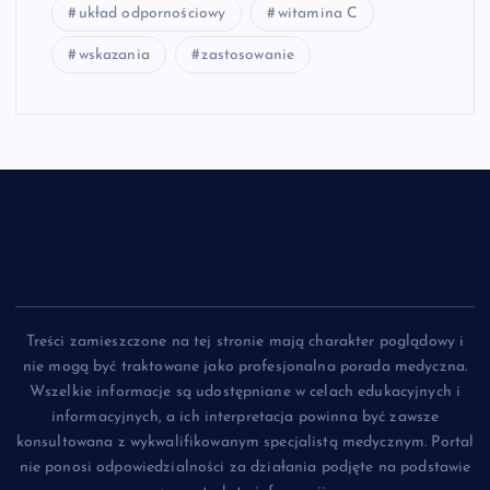
układ odpornościowy
witamina C
wskazania
zastosowanie
Treści zamieszczone na tej stronie mają charakter poglądowy i
nie mogą być traktowane jako profesjonalna porada medyczna.
Wszelkie informacje są udostępniane w celach edukacyjnych i
informacyjnych, a ich interpretacja powinna być zawsze
konsultowana z wykwalifikowanym specjalistą medycznym. Portal
nie ponosi odpowiedzialności za działania podjęte na podstawie