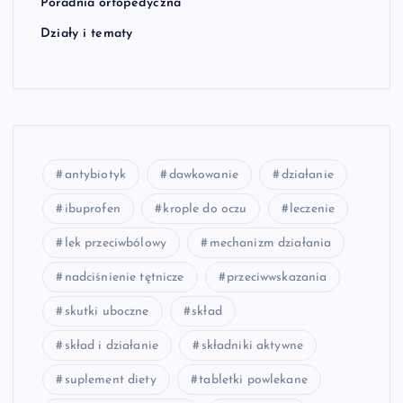
Poradnia ortopedyczna
Działy i tematy
antybiotyk
dawkowanie
działanie
ibuprofen
krople do oczu
leczenie
lek przeciwbólowy
mechanizm działania
nadciśnienie tętnicze
przeciwwskazania
skutki uboczne
skład
skład i działanie
składniki aktywne
suplement diety
tabletki powlekane