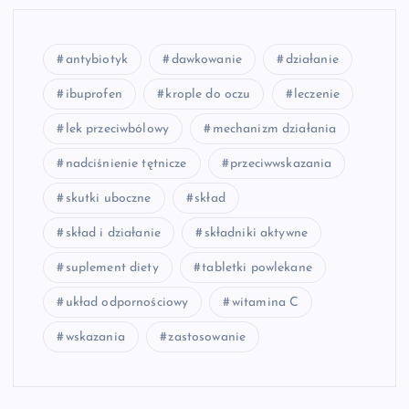
antybiotyk
dawkowanie
działanie
ibuprofen
krople do oczu
leczenie
lek przeciwbólowy
mechanizm działania
nadciśnienie tętnicze
przeciwwskazania
skutki uboczne
skład
skład i działanie
składniki aktywne
suplement diety
tabletki powlekane
układ odpornościowy
witamina C
wskazania
zastosowanie