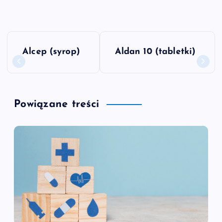
N
Alcep (syrop)
Aldan 10 (tabletki)
a
w
Powiązane treści
i
g
a
c
j