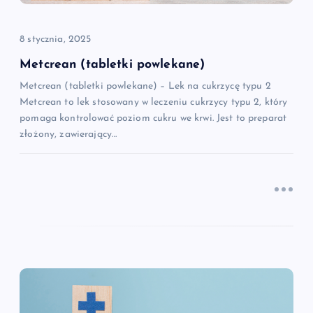
a
8 stycznia, 2025
w
Metcrean (tabletki powlekane)
p
Metcrean (tabletki powlekane) – Lek na cukrzycę typu 2
Metcrean to lek stosowany w leczeniu cukrzycy typu 2, który
i
pomaga kontrolować poziom cukru we krwi. Jest to preparat
złożony, zawierający…
s
u