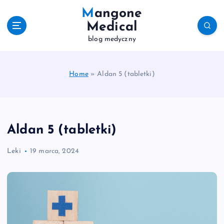
S
Mangone
k
Medical
i
blog medyczny
p
t
o
c
Home
»
Aldan 5 (tabletki)
o
n
t
e
Aldan 5 (tabletki)
n
t
Leki
19 marca, 2024