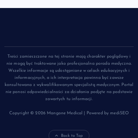
Treści zamieszczone na tej stronie mają charakter poglądowy i
nie mogą być traktowane jako profesjonalna porada medyczna.
Wszelkie informacje są udostępniane w celach edukacyjnych i
informacyjnych, a ich interpretacja powinna być zawsze
konsultowana z wykwalifikowanym specjalistą medycznym. Portal
nie ponosi odpowiedzialności za działania podjęte na podstawie
zawartych tu informacji.
Copyright © 2026 Mangone Medical | Powered by mediSEO
Back to Top