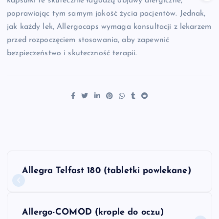
kapsułki te skutecznie łagodzą objawy alergiczne,
poprawiając tym samym jakość życia pacjentów. Jednak,
jak każdy lek, Allergocaps wymaga konsultacji z lekarzem
przed rozpoczęciem stosowania, aby zapewnić
bezpieczeństwo i skuteczność terapii.
N
Allegra Telfast 180 (tabletki powlekane)
a
w
Allergo-COMOD (krople do oczu)