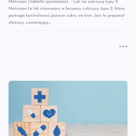
Metcrean (tabletki powlekane) – Lek na cukrzycę typu 2
s
Metcrean to lek stosowany w leczeniu cukrzycy typu 2, który
pomaga kontrolować poziom cukru we krwi. Jest to preparat
u
złożony, zawierający…