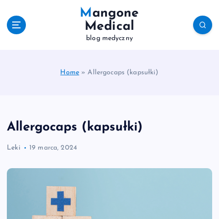
S
Mangone
k
Medical
i
blog medyczny
p
t
o
c
Home
»
Allergocaps (kapsułki)
o
n
t
e
Allergocaps (kapsułki)
n
t
Leki
19 marca, 2024