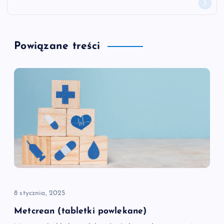
i
g
Powiązane treści
a
c
j
a
w
p
8 stycznia, 2025
i
Metcrean (tabletki powlekane)