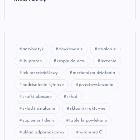
Działy i tematy
antybiotyk
dawkowanie
działanie
ibuprofen
krople do oczu
leczenie
lek przeciwbólowy
mechanizm działania
nadciśnienie tętnicze
przeciwwskazania
skutki uboczne
skład
skład i działanie
składniki aktywne
suplement diety
tabletki powlekane
układ odpornościowy
witamina C