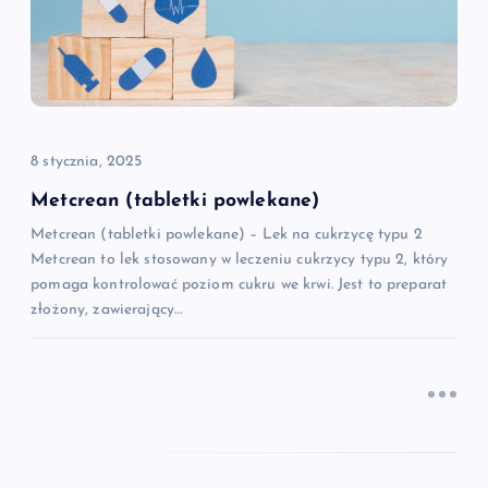
a
w
p
i
8 stycznia, 2025
Metcrean (tabletki powlekane)
s
Metcrean (tabletki powlekane) – Lek na cukrzycę typu 2
Metcrean to lek stosowany w leczeniu cukrzycy typu 2, który
u
pomaga kontrolować poziom cukru we krwi. Jest to preparat
złożony, zawierający…