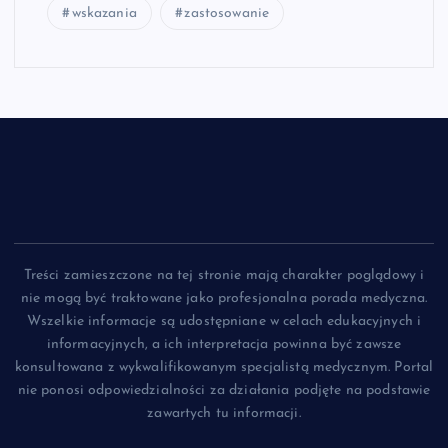
wskazania
zastosowanie
Treści zamieszczone na tej stronie mają charakter poglądowy i
nie mogą być traktowane jako profesjonalna porada medyczna.
Wszelkie informacje są udostępniane w celach edukacyjnych i
informacyjnych, a ich interpretacja powinna być zawsze
konsultowana z wykwalifikowanym specjalistą medycznym. Portal
nie ponosi odpowiedzialności za działania podjęte na podstawie
zawartych tu informacji.