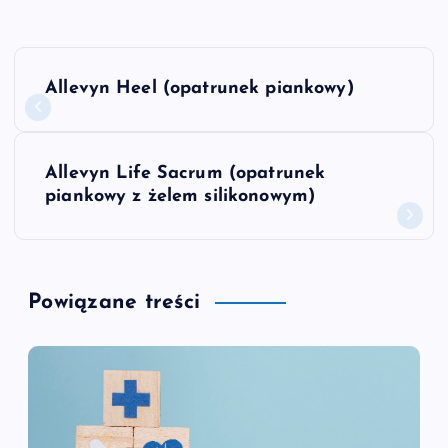
N
Allevyn Heel (opatrunek piankowy)
a
w
Allevyn Life Sacrum (opatrunek
piankowy z żelem silikonowym)
i
g
Powiązane treści
a
c
j