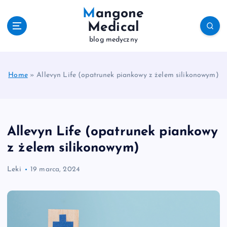
S
Mangone
k
Medical
i
blog medyczny
p
t
o
c
Home
»
Allevyn Life (opatrunek piankowy z żelem silikonowym)
o
n
t
e
Allevyn Life (opatrunek piankowy
n
t
z żelem silikonowym)
Leki
19 marca, 2024