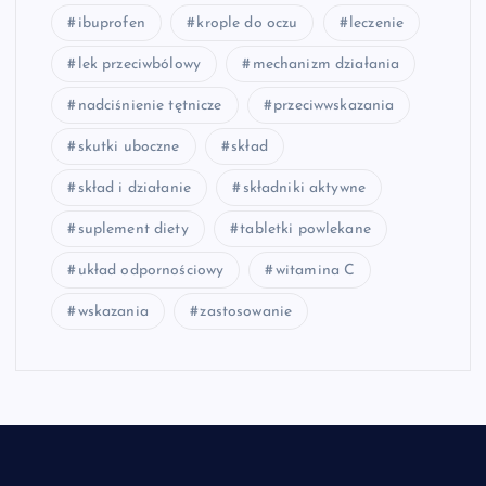
ibuprofen
krople do oczu
leczenie
lek przeciwbólowy
mechanizm działania
nadciśnienie tętnicze
przeciwwskazania
skutki uboczne
skład
skład i działanie
składniki aktywne
suplement diety
tabletki powlekane
układ odpornościowy
witamina C
wskazania
zastosowanie