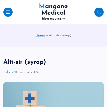
S
Mangone
k
Medical
i
blog medyczny
p
t
o
c
Home
»
Alti-sir (syrop)
o
n
t
e
Alti-sir (syrop)
n
t
Leki
20 marca, 2024