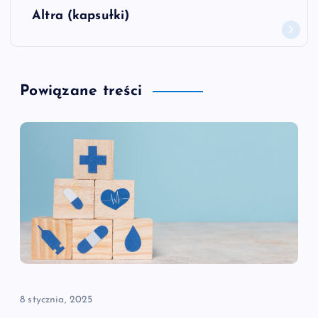
w
Altra (kapsułki)
i
g
Powiązane treści
a
c
j
a
w
p
8 stycznia, 2025