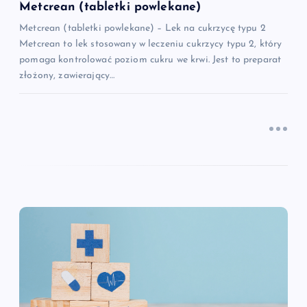
i
Metcrean (tabletki powlekane)
Metcrean (tabletki powlekane) – Lek na cukrzycę typu 2
s
Metcrean to lek stosowany w leczeniu cukrzycy typu 2, który
pomaga kontrolować poziom cukru we krwi. Jest to preparat
u
złożony, zawierający…