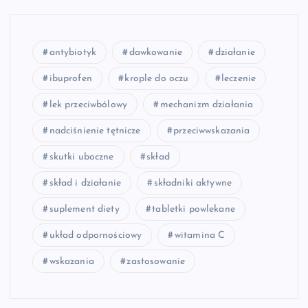
antybiotyk
dawkowanie
działanie
ibuprofen
krople do oczu
leczenie
lek przeciwbólowy
mechanizm działania
nadciśnienie tętnicze
przeciwwskazania
skutki uboczne
skład
skład i działanie
składniki aktywne
suplement diety
tabletki powlekane
układ odpornościowy
witamina C
wskazania
zastosowanie