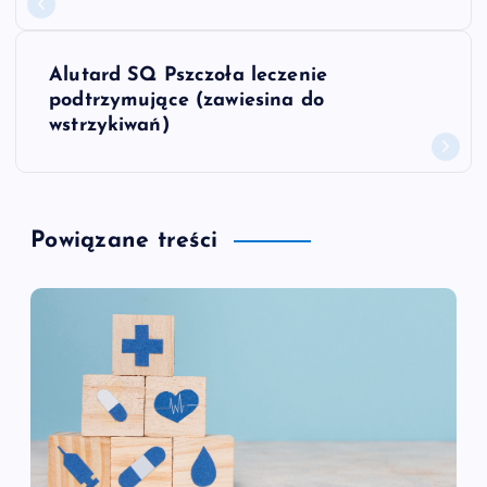
w
Alutard SQ Pszczoła leczenie
i
podtrzymujące (zawiesina do
wstrzykiwań)
g
a
Powiązane treści
c
j
a
w
p