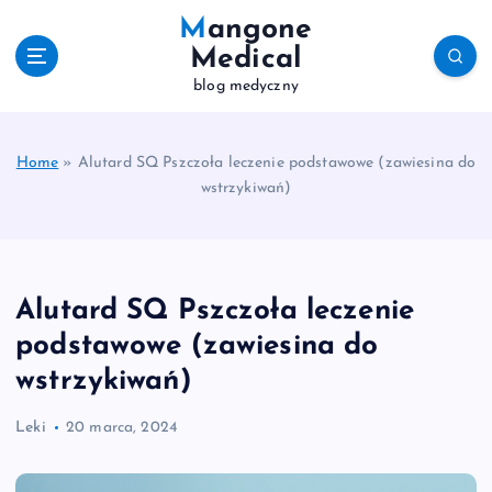
S
Mangone
k
Medical
i
blog medyczny
p
t
o
c
Home
»
Alutard SQ Pszczoła leczenie podstawowe (zawiesina do
o
wstrzykiwań)
n
t
e
n
Alutard SQ Pszczoła leczenie
t
podstawowe (zawiesina do
wstrzykiwań)
Leki
20 marca, 2024