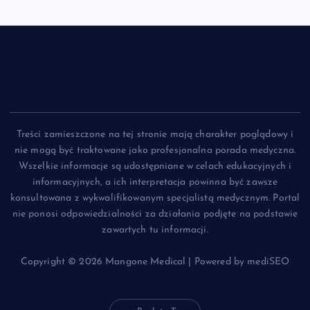
Treści zamieszczone na tej stronie mają charakter poglądowy i
nie mogą być traktowane jako profesjonalna porada medyczna.
Wszelkie informacje są udostępniane w celach edukacyjnych i
informacyjnych, a ich interpretacja powinna być zawsze
konsultowana z wykwalifikowanym specjalistą medycznym. Portal
nie ponosi odpowiedzialności za działania podjęte na podstawie
zawartych tu informacji.
Copyright © 2026 Mangone Medical | Powered by mediSEO