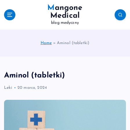
S
Mangone
k
Medical
i
blog medyczny
p
t
o
c
Home
»
Aminol (tabletki)
o
n
t
e
Aminol (tabletki)
n
t
Leki
20 marca, 2024