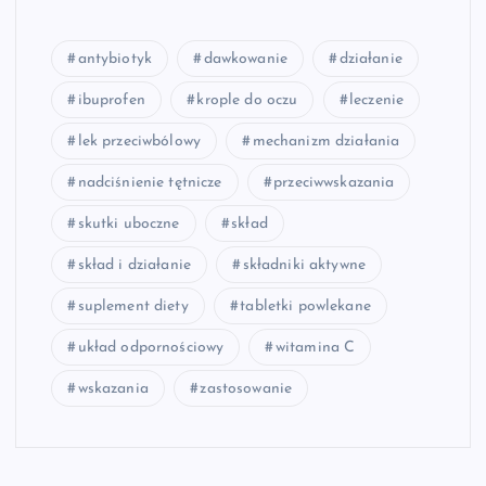
antybiotyk
dawkowanie
działanie
ibuprofen
krople do oczu
leczenie
lek przeciwbólowy
mechanizm działania
nadciśnienie tętnicze
przeciwwskazania
skutki uboczne
skład
skład i działanie
składniki aktywne
suplement diety
tabletki powlekane
układ odpornościowy
witamina C
wskazania
zastosowanie