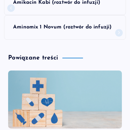
Amikacin Kabi (roztwór do infuzji)
a
w
Aminomix 1 Novum (roztwór do infuzji)
i
g
Powiązane treści
a
c
j
a
w