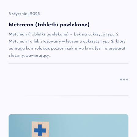
p
8 stycznia, 2025
i
Metcrean (tabletki powlekane)
Metcrean (tabletki powlekane) – Lek na cukrzycę typu 2
s
Metcrean to lek stosowany w leczeniu cukrzycy typu 2, który
pomaga kontrolować poziom cukru we krwi. Jest to preparat
u
złożony, zawierający…